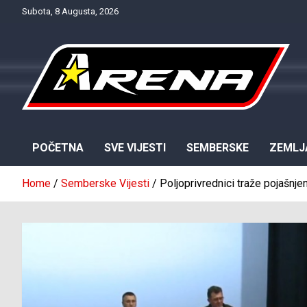
Skip
Subota, 8 Augusta, 2026
to
content
Provjereno. Tačno. Objektivno.
NTV Arena
POČETNA
SVE VIJESTI
SEMBERSKE
ZEMLJ
Home
Semberske Vijesti
Poljoprivrednici traže pojašnj