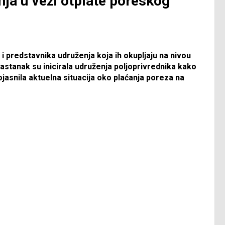
nja u vezi otplate poreskog
 i predstavnika udruženja koja ih okupljaju na nivou
stanak su inicirala udruženja poljoprivrednika kako
jasnila aktuelna situacija oko plaćanja poreza na