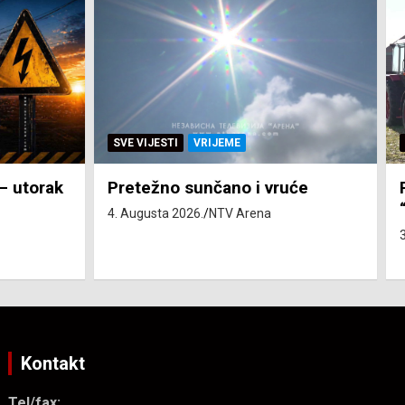
SVE VIJESTI
ZEMLJA
će
Pravo na subvenciju za traktor
“Belarus” ostvarila 84 korisnika
3. Augusta 2026.
NTV Arena
Kontakt
Tel/fax: