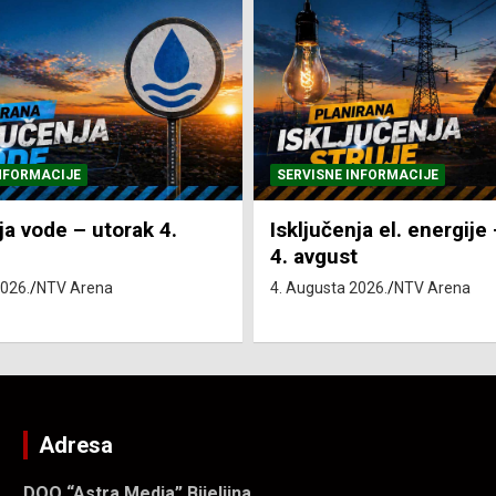
NFORMACIJE
SVE VIJESTI
VRIJEME
ja el. energije – utorak
Pretežno sunčano i vru
4. Augusta 2026.
NTV Arena
2026.
NTV Arena
Adresa
DOO “Astra Media” Bijeljina