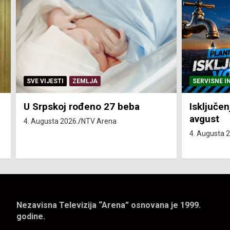
SERVISNE INFORMACIJE
SERVISNE I
Isključenja vode – utorak 4.
Isključen
avgust
4. avgust
4. Augusta 2026.
NTV Arena
4. Augusta 
Nezavisna Televizija “Arena” osnovana je 1999.
godine.