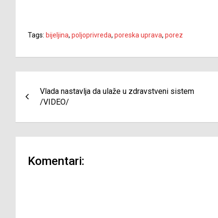
Tags:
bijeljina
,
poljoprivreda
,
poreska uprava
,
porez
Navigacija
Vlada nastavlja da ulaže u zdravstveni sistem
članaka
/VIDEO/
Komentari: