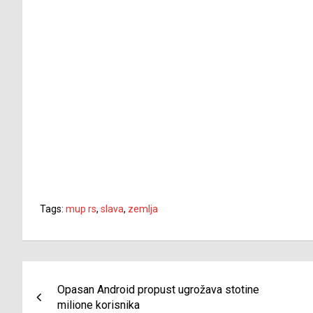
Tags:
mup rs
,
slava
,
zemlja
Navigacija
Opasan Android propust ugrožava stotine
članaka
milione korisnika