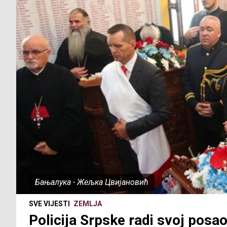
Бањалука - Жељка Цвијановић
SVE VIJESTI
ZEMLJA
Policija Srpske radi svoj posa