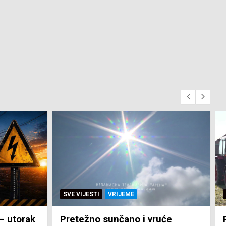
SVE VIJESTI
ZEMLJA
će
Pravo na subvenciju za traktor