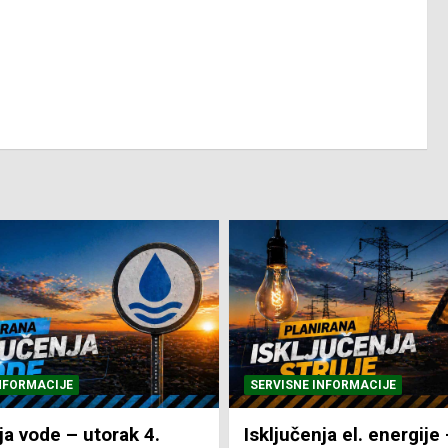
NFORMACIJE
SVE VIJESTI
VRIJEME
ja el. energije – utorak
Pretežno sunčano i vru