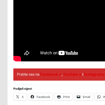
Pratite nas na
Facebook
-u
,
Youtube-u
i
Instagramu
Podijeli vijest:
X
Facebook
Print
Email
W