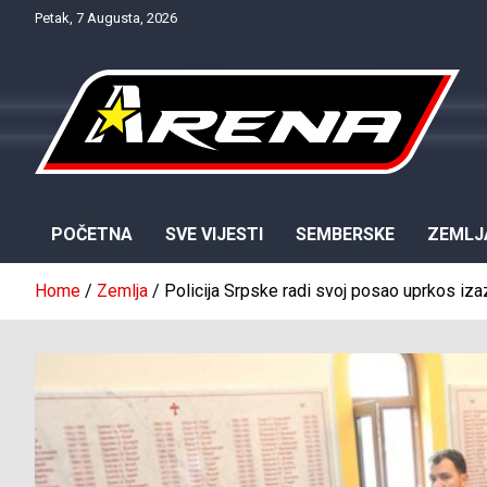
Skip
Petak, 7 Augusta, 2026
to
content
Provjereno. Tačno. Objektivno.
NTV Arena
POČETNA
SVE VIJESTI
SEMBERSKE
ZEMLJ
Home
Zemlja
Policija Srpske radi svoj posao uprkos i