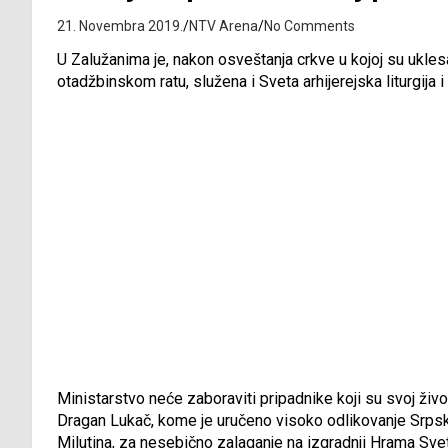
21. Novembra 2019.
NTV Arena
No Comments
U Zalužanima je, nakon osveštanja crkve u kojoj su uk
otadžbinskom ratu, služena i Sveta arhijerejska liturgij
Ministarstvo neće zaboraviti pripadnike koji su svoj život
Dragan Lukač, kome je uručeno visoko odlikovanje Srps
Milutina, za nesebično zalaganje na izgradnji Hrama Sve