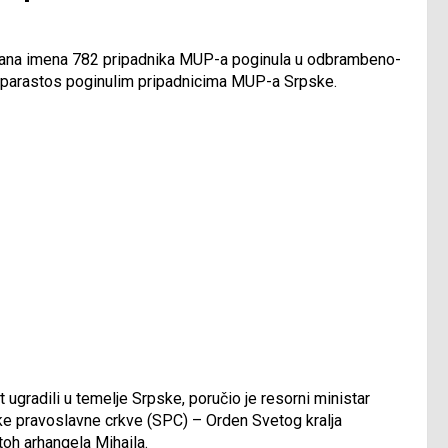
lesana imena 782 pripadnika MUP-a poginula u odbrambeno-
a i parastos poginulim pripadnicima MUP-a Srpske.
 ugradili u temelje Srpske, poručio je resorni ministar
ke pravoslavne crkve (SPC) – Orden Svetog kralja
toh arhangela Mihaila.