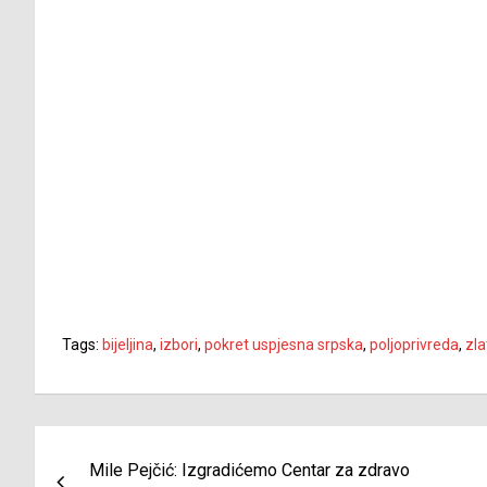
Tags:
bijeljina
,
izbori
,
pokret uspjesna srpska
,
poljoprivreda
,
zl
Navigacija
Mile Pejčić: Izgradićemo Centar za zdravo