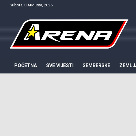
Skip
Subota, 8 Augusta, 2026
to
content
Provjereno. Tačno. Objektivno.
NTV Arena
POČETNA
SVE VIJESTI
SEMBERSKE
ZEMLJ