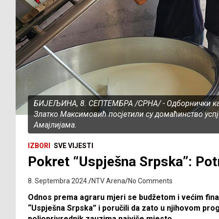
БИЈЕЉИНА, 8. СЕПTЕМБРА /СРНА/ - Oдборнички кан
Златко Максимовић посјетили су домаћинство усп
Амајлијама.
IZBORI
SVE VIJESTI
Pokret “Uspješna Srpska”: Pot
8. Septembra 2024.
NTV Arena
No Comments
Odnos prema agraru mjeri se budžetom i većim finans
“Uspješna Srpska” i poručili da zato u njihovom pr
poljoprivrednik zauzima najviše mjesto.