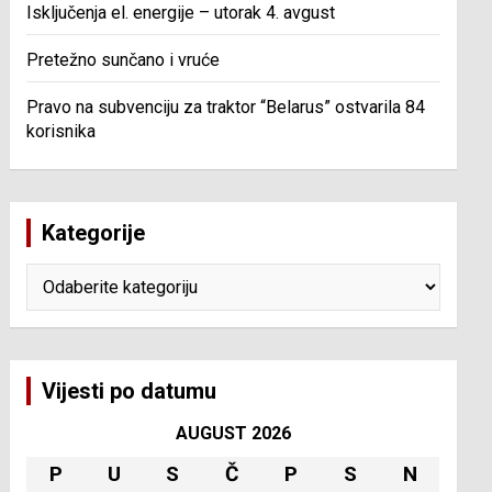
Isključenja el. energije – utorak 4. avgust
Pretežno sunčano i vruće
Pravo na subvenciju za traktor “Belarus” ostvarila 84
korisnika
Kategorije
Kategorije
Vijesti po datumu
AUGUST 2026
P
U
S
Č
P
S
N