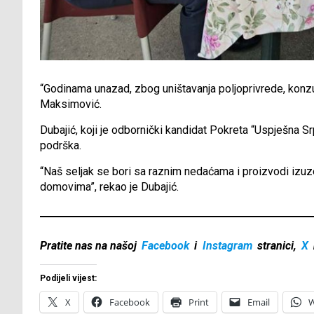
“Godinama unazad, zbog uništavanja poljoprivrede, konzu
Maksimović.
Dubajić, koji je odbornički kandidat Pokreta “Uspješna Srp
podrška.
“Naš seljak se bori sa raznim nedaćama i proizvodi izuz
domovima”, rekao je Dubajić.
Pratite nas na našoj
Facebook
i
Instagram
stranici,
X
Podijeli vijest:
X
Facebook
Print
Email
W