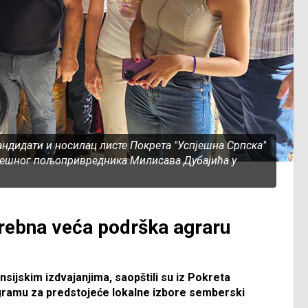
дидати и носилац листе Покрета "Успјешна Српска"
јешног пољопривредника Милисава Дубајића у
rebna veća podrška agraru
ijskim izdvajanjima, saopštili su iz Pokreta
ogramu za predstojeće lokalne izbore semberski