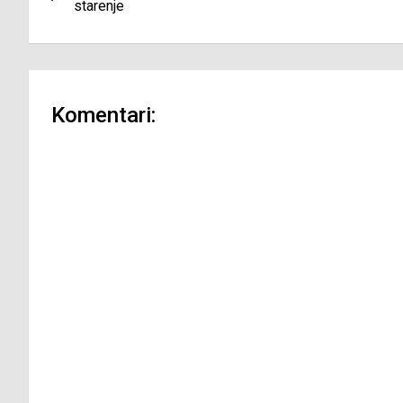
članaka
starenje
Komentari: