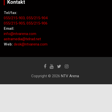
Kontakt
Tel/fax:
055/215-903;
055/215-904
055/215-905;
055/215-906
Email:
info@ntvarena.com
astramedia@telrad.net
Web:
desk@ntvarena.com
Copyright © 2026
NTV Arena