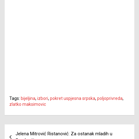
Tags:
bijeljina
,
izbori
,
pokret uspjesna srpska
,
poljoprivreda
,
zlatko maksimovic
Navigacija
Jelena Mitrović Ristanović: Za ostanak mladih u
članaka