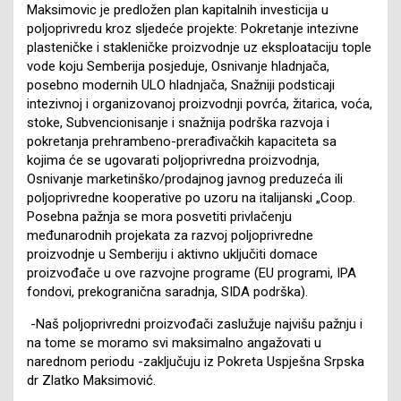
Maksimovic je predložen plan kapitalnih investicija u
poljoprivredu kroz sljedeće projekte: Pokretanje intezivne
plasteničke i stakleničke proizvodnje uz eksploataciju tople
vode koju Semberija posjeduje, Osnivanje hladnjača,
posebno modernih ULO hladnjača, Snažniji podsticaji
intezivnoj i organizovanoj proizvodnji povrća, žitarica, voća,
stoke, Subvencionisanje i snažnija podrška razvoja i
pokretanja prehrambeno-prerađivačkih kapaciteta sa
kojima će se ugovarati poljoprivredna proizvodnja,
Osnivanje marketinško/prodajnog javnog preduzeća ili
poljoprivredne kooperative po uzoru na italijanski „Coop.
Posebna pažnja se mora posvetiti privlačenju
međunarodnih projekata za razvoj poljoprivredne
proizvodnje u Semberiju i aktivno uključiti domace
proizvođače u ove razvojne programe (EU programi, IPA
fondovi, prekogranična saradnja, SIDA podrška).
-Naš poljoprivredni proizvođači zaslužuje najvišu pažnju i
na tome se moramo svi maksimalno angažovati u
narednom periodu -zaključuju iz Pokreta Uspješna Srpska
dr Zlatko Maksimović.