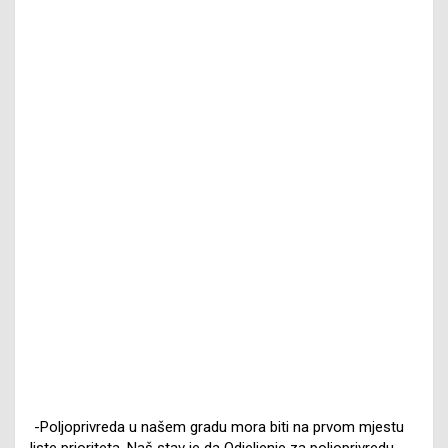
-Poljoprivreda u našem gradu mora biti na prvom mjestu
liste prioriteta. Naš stav je da Odjeljenje za poljoprivredu