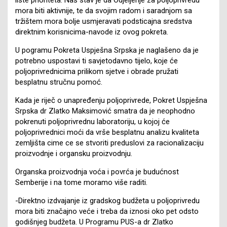
mora biti aktivnije, te da svojim radom i saradnjom sa
tržištem mora bolje usmjeravati podsticajna sredstva
direktnim korisnicima-navode iz ovog pokreta.
U pogramu Pokreta Uspješna Srpska je naglašeno da je
potrebno uspostavi ti savjetodavno tijelo, koje će
poljoprivrednicima prilikom sjetve i obrade pružati
besplatnu stručnu pomoć.
Kada je riječ o unapređenju poljoprivrede, Pokret Uspješna
Srpska dr Zlatko Maksimović smatra da je neophodno
pokrenuti poljoprivrednu laboratoriju, u kojoj će
poljoprivrednici moći da vrše besplatnu analizu kvaliteta
zemljišta cime ce se stvoriti preduslovi za racionalizaciju
proizvodnje i organsku proizvodnju.
Organska proizvodnja voća i povrća je budućnost
Semberije i na tome moramo više raditi.
-Direktno izdvajanje iz gradskog budžeta u poljoprivredu
mora biti značajno veće i treba da iznosi oko pet odsto
godišnjeg budžeta. U Programu PUS-a dr Zlatko