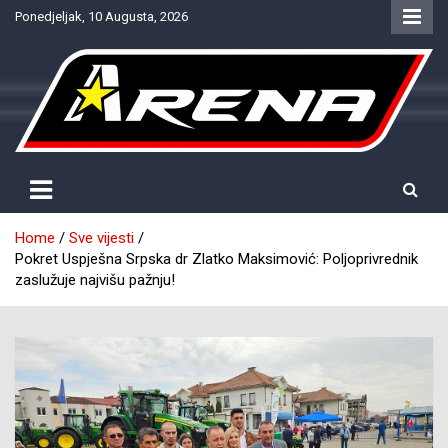
Skip
Ponedjeljak, 10 Augusta, 2026
to
content
Provjereno. Tačno. Objektivno.
NTV Arena
Home
Sve vijesti
Pokret Uspješna Srpska dr Zlatko Maksimović: Poljoprivrednik
zaslužuje najvišu pažnju!