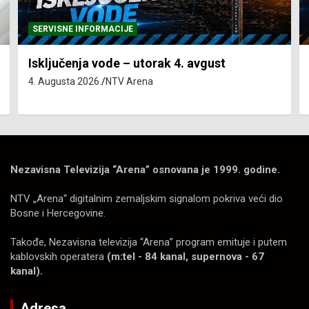
SERVISNE INFORMACIJE
Isključenja vode – utorak 4. avgust
4. Augusta 2026.
NTV Arena
Nezavisna Televizija “Arena” osnovana je 1999. godine.
NTV „Arena“ digitalnim zemaljskim signalom pokriva veći dio
Bosne i Hercegovine.
Takođe, Nezavisna televizija “Arena” program emituje i putem
kablovskih operatera
(m:tel - 84 kanal, supernova - 67
kanal).
Adresa