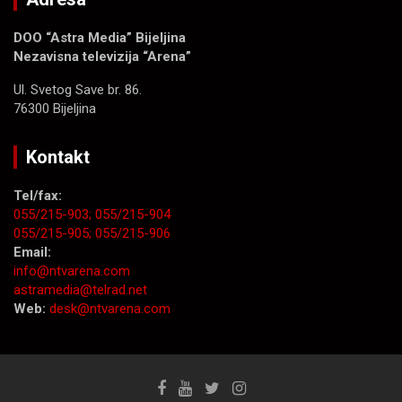
DOO “Astra Media” Bijeljina
Nezavisna televizija “Arena”
Ul. Svetog Save br. 86.
76300 Bijeljina
Kontakt
Tel/fax:
055/215-903;
055/215-904
055/215-905;
055/215-906
Email:
info@ntvarena.com
astramedia@telrad.net
Web:
desk@ntvarena.com