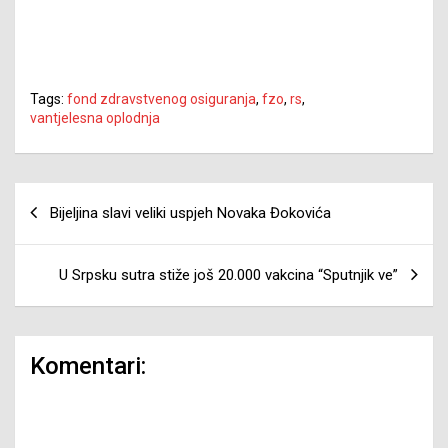
Tags:
fond zdravstvenog osiguranja
,
fzo
,
rs
,
vantjelesna oplodnja
Navigacija
Bijeljina slavi veliki uspjeh Novaka Đokovića
članaka
U Srpsku sutra stiže još 20.000 vakcina “Sputnjik ve”
Komentari: