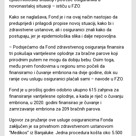
novonastaloj situaciji – ističu u FZO.
Kako se naglašava, Fond je i na ovaj način nastojao da
preduprijedi i prilagodi propise novoj stuaciji, kako bi i
zdravstvene ustanove, ali i osiguranici znali kako da
postupaju, jer je epidemiološka slika i dalje nepovoljna.
– Podsjećamo da Fond zdravstvenog osiguranja finansira
tri pokušaja vantjelesne oplodnje za bračne parove koji
prirodnim putem ne mogu da dobiju bebu. Osim toga,
među prvim fondovima u regionu smo počeli da
finansiramo i čuvanje embriona na dvije godine, dok su
ranije ovu uslugu osiguranici plaćali sami – navode u FZO.
Fond je u prošloj godini odobrio ukupno 615 zahjeva za
finansiranje vantjelesne oplodnje, a kada je riječ o čuvanju
embriona, u 2020. godini finansirao je čuvanje i
zamrzavanje embriona za 209 bračnih parova.
Ugovor za pružanje ove usluge osiguranicima Fonda
zaključen je sa privatnom zdravstvenom ustanovom
“Medikos” iz Banjaluke. Јedna procedura košta oko 5.500