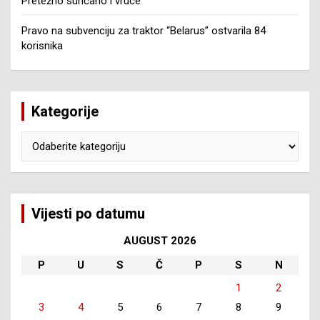
Pretežno sunčano i vruće
Pravo na subvenciju za traktor “Belarus” ostvarila 84
korisnika
Kategorije
Kategorije
Vijesti po datumu
AUGUST 2026
P
U
S
Č
P
S
N
1
2
3
4
5
6
7
8
9