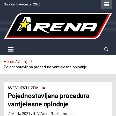
Skip
Subota, 8 Augusta, 2026
to
content
Provjereno. Tačno. Objektivno.
NTV Arena
Home
Zemlja
Pojednostavljena procedura vantjelesne oplodnje
SVE VIJESTI
ZEMLJA
Pojednostavljena procedura
vantjelesne oplodnje
7. Marta 2021.
NTV Arena
No Comments