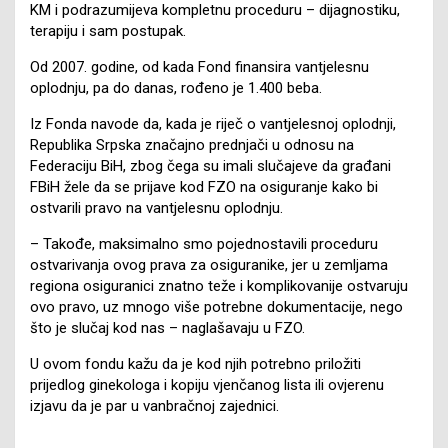
KM i podrazumijeva kompletnu proceduru – dijagnostiku,
terapiju i sam postupak.
Od 2007. godine, od kada Fond finansira vantjelesnu
oplodnju, pa do danas, rođeno je 1.400 beba.
Iz Fonda navode da, kada je riječ o vantjelesnoj oplodnji,
Republika Srpska značajno prednjači u odnosu na
Federaciju BiH, zbog čega su imali slučajeve da građani
FBiH žele da se prijave kod FZO na osiguranje kako bi
ostvarili pravo na vantjelesnu oplodnju.
– Takođe, maksimalno smo pojednostavili proceduru
ostvarivanja ovog prava za osiguranike, jer u zemljama
regiona osiguranici znatno teže i komplikovanije ostvaruju
ovo pravo, uz mnogo više potrebne dokumentacije, nego
što je slučaj kod nas – naglašavaju u FZO.
U ovom fondu kažu da je kod njih potrebno priložiti
prijedlog ginekologa i kopiju vjenčanog lista ili ovjerenu
izjavu da je par u vanbračnoj zajednici.