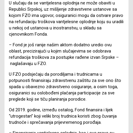
U slučaju da se vantjelesna oplodnja ne može obaviti u
Republici Srpskoj, uz mišljenje zdravstvene ustanove sa
kojom FZO ima ugovor, osiguranici mogu da ostvare pravo
na refundaciju troškova vantjelesne oplodnje koju su uradili
u nekoj od ustanova u inostranstvu, u skladu sa
cjenovnikom Fonda.
– Fond je još ranije našim aktom dodatno uredio ovu
oblast, precizirajući u kojim slučajevima se odobrava
refundacija troškova za postupke rađene izvan Srpske –
naglašavaju u FZO.
U FZO podsjećaju da porodiljama i trudnicama u
potpunosti finansiraju zdravstvenu zaštitu za sve ono što
spada u obavezno zdravstveno osiguranje, a osim toga,
osiguranici su oslobođeni plaćanja participacije za sve
preglede koji se tiču planiranja porodice.
Od 2019. godine, između ostalog, Fond finansira i lijek
“utrogestan” koji veliki broj trudnica koristi zbog čuvanja
trudnoće i sprečavanja prijevremenog porođaja.
– Finansiranje vantjelesne oplodnje, kao i ova prava su