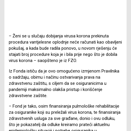
– Ženi se u slučaju dobijanja virusa korona prekinuta
procedura vantjelesne oplodnje neće računati kao obavljeni
pokušaj, a kada bude radila ponovo, u novom rješenju će
stajati broj procedure koja je i bila prije nego što je dobila
virus korona – saopšteno je iz FZO.
Iz Fonda ističu da je ovo omogućeno izmjenom Pravilnika
o sadržaju, obimu i načinu ostvarivanja prava na
zdravstvenu zaštitu, s ciljem da se osiguranicima u
pandemiji maksimalno olakša pristup i korišćenje
zdravstvene zaštite.
– Fond je tako, osim finansiranja pulmološke rehabilitacije
za osiguranike koji su preležali virus korona, te finansiranja
zdravstvenih usluga za sve građane, donio i ovu odluku,
što je pokazatelj da odluke kreiramo prateći aktuelnu
epidemiološku situaciji i potrebe osiguranika u