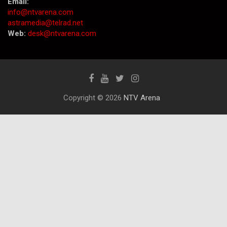
Email:
info@ntvarena.com
astramedia@telrad.net
Web:
desk@ntvarena.com
Copyright © 2026
NTV Arena