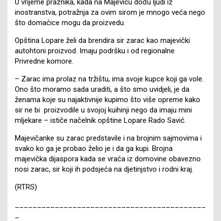
U vrijeme praznika, kada na Majevicu dođu ljudi iz
inostranstva, potražnja za ovim sirom je mnogo veća nego
što domaćice mogu da proizvedu.
Opština Lopare želi da brendira sir zarac kao majevički
autohtoni proizvod. Imaju podršku i od regionalne
Privredne komore.
– Zarac ima prolaz na tržištu, ima svoje kupce koji ga vole.
Ono što moramo sada uraditi, a što smo uvidjeli, je da
ženama koje su najaktivnije kupimo što više opreme kako
sir ne bi proizvodile u svojoj kuihinji nego da imaju mini
mljekare – ističe načelnik opštine Lopare Rado Savić.
Majevičanke su zarac predstavile i na brojnim sajmovima i
svako ko ga je probao želio je i da ga kupi. Brojna
majevička dijaspora kada se vraća iz domovine obavezno
nosi zarac, sir koji ih podsjeća na djetinjstvo i rodni kraj.
(RTRS)
___________________________________________
_