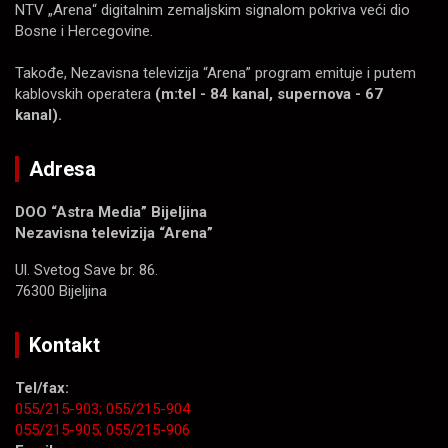
NTV „Arena“ digitalnim zemaljskim signalom pokriva veći dio
Bosne i Hercegovine.
Takođe, Nezavisna televizija “Arena” program emituje i putem
kablovskih operatera
(m:tel - 84 kanal, supernova - 67
kanal).
Adresa
DOO “Astra Media” Bijeljina
Nezavisna televizija “Arena”
Ul. Svetog Save br. 86.
76300 Bijeljina
Kontakt
Tel/fax:
055/215-903;
055/215-904
055/215-905;
055/215-906