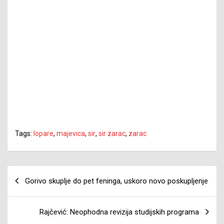
Tags:
lopare
,
majevica
,
sir
,
sir zarac
,
zarac
Navigacija
Gorivo skuplje do pet feninga, uskoro novo poskupljenje
članaka
Rajčević: Neophodna revizija studijskih programa