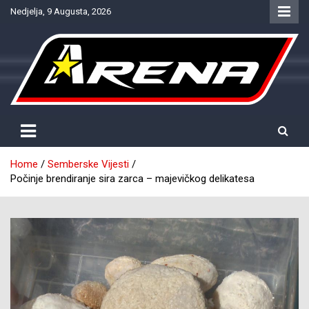
Skip
Nedjelja, 9 Augusta, 2026
to
content
Provjereno. Tačno. Objektivno.
NTV Arena
Home
Semberske Vijesti
Počinje brendiranje sira zarca – majevičkog delikatesa