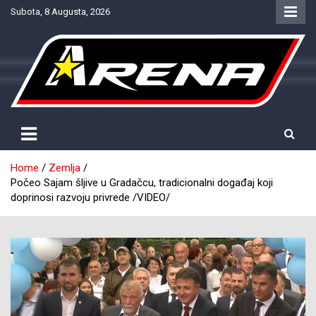
Skip
Subota, 8 Augusta, 2026
to
content
Provjereno. Tačno. Objektivno.
NTV Arena
Home
Zemlja
Počeo Sajam šljive u Gradačcu, tradicionalni događaj koji
doprinosi razvoju privrede /VIDEO/