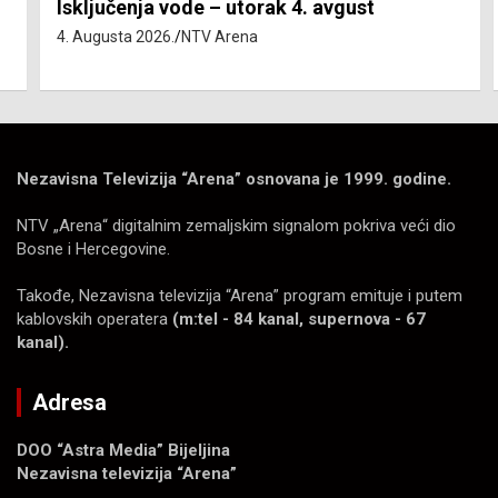
Isključenja vode – utorak 4. avgust
4. Augusta 2026.
NTV Arena
Nezavisna Televizija “Arena” osnovana je 1999. godine.
NTV „Arena“ digitalnim zemaljskim signalom pokriva veći dio
Bosne i Hercegovine.
Takođe, Nezavisna televizija “Arena” program emituje i putem
kablovskih operatera
(m:tel - 84 kanal, supernova - 67
kanal).
Adresa
DOO “Astra Media” Bijeljina
Nezavisna televizija “Arena”