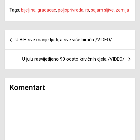
Tags:
bijeljina
,
gradacac
,
poljoprivreda
,
rs
,
sajam sljive
,
zemlja
Navigacija
U BiH sve manje ljudi, a sve više birača /VIDEO/
članaka
U julu rasvijetljeno 90 odsto krivičnih djela /VIDEO/
Komentari: