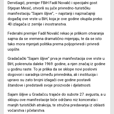
Dervišagić, premijer FBiH Fadil Novalić i specijalni gost
Stjepan Mesić, otvorili su juče privredno-turističku
manifestaciju “Sajam šljive”, – najstariji i najznačajniji
događaj ove vrste u BiH, koja je ove godine okupila preko
40 izlagača iz zemlje i inostranstva.
Federalni premijer Fadil Novalić rekao je prilikom otvaranja
sajma da se vremena dramatično mijenjaju, te da se isto
tako mora mjenjati politika prema poljoprivredi i privredi
uopšte.
Gradačački “Sajam šljive” prva je manifestacija ove vrste u
BiH, pokrenuta daleke 1969. godine, a njen značaj iz godine
u godinu raste. To je prilika da se sklope novi poslovni
dogovori i saradnja između privrednika, ali i institucija i
upravo su zato brojni izlagači ove godine postavili
štandove i predstavili svoje proizvode i djelatnosti.
Sajam šiljive u Gradačcu trajaće do subote 27. avgusta, a u
sklopu ove manifestacije biće održano niz koncerata i
manjih turističkih atrakcija, te stručna predavanja iz oblasti
voćarstva i pčelarstva.