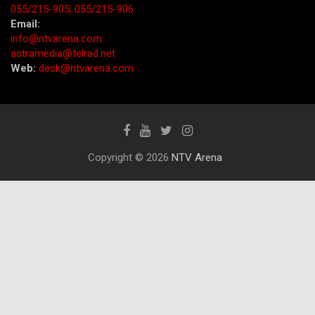
055/215-905;
055/215-906
Email:
info@ntvarena.com
astramedia@telrad.net
Web:
desk@ntvarena.com
Copyright © 2026
NTV Arena