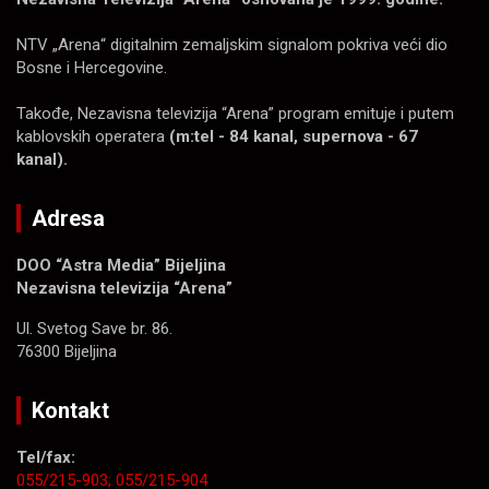
NTV „Arena“ digitalnim zemaljskim signalom pokriva veći dio
Bosne i Hercegovine.
Takođe, Nezavisna televizija “Arena” program emituje i putem
kablovskih operatera
(m:tel - 84 kanal, supernova - 67
kanal).
Adresa
DOO “Astra Media” Bijeljina
Nezavisna televizija “Arena”
Ul. Svetog Save br. 86.
76300 Bijeljina
Kontakt
Tel/fax:
055/215-903;
055/215-904