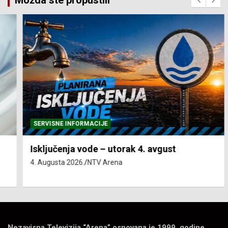
Možda ste propustili
SERVISNE INFORMACIJE
Isključenja vode – utorak 4. avgust
4. Augusta 2026.
NTV Arena
Nezavisna Televizija “Arena” osnovana je 1999. godine.