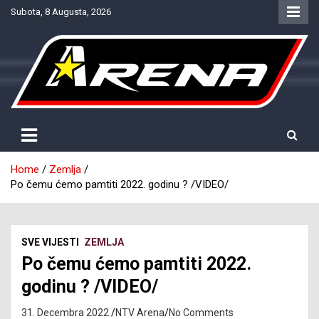
Skip
Subota, 8 Augusta, 2026
to
content
Provjereno. Tačno. Objektivno.
NTV Arena
Home
Zemlja
Po čemu ćemo pamtiti 2022. godinu ? /VIDEO/
SVE VIJESTI
ZEMLJA
Po čemu ćemo pamtiti 2022.
godinu ? /VIDEO/
31. Decembra 2022.
NTV Arena
No Comments