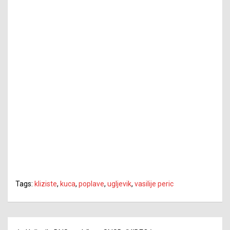
Tags:
kliziste
,
kuca
,
poplave
,
ugljevik
,
vasilije peric
Navigacija