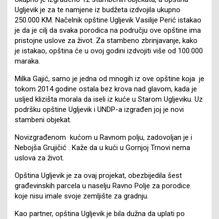
Ugljevik je za te namjene iz budžeta izdvojila ukupno
250.000 KM. Načelnik opštine Ugljevik Vasilije Perić istakao
je da je cilj da svaka porodica na području ove opštine ima
pristojne uslove za život. Za stambeno zbrinjavanje, kako
je istakao, opština će u ovoj godini izdvojiti više od 100.000
maraka.
Milka Gajić, samo je jedna od mnogih iz ove opštine koja je
tokom 2014 godine ostala bez krova nad glavom, kada je
usljed klizišta morala da iseli iz kuće u Starom Ugljeviku. Uz
podršku opštine Ugljevik i UNDP-a izgrađen joj je novi
stambeni objekat.
Novizgrađenom kućom u Ravnom polju, zadovoljan je i
Nebojša Grujičić . Kaže da u kući u Gornjoj Trnovi nema
uslova za život.
Opština Ugljevik je za ovaj projekat, obezbijedila šest
građevinskih parcela u naselju Ravno Polje za porodice
koje nisu imale svoje zemljište za gradnju.
Kao partner, opština Ugljevik je bila dužna da uplati po