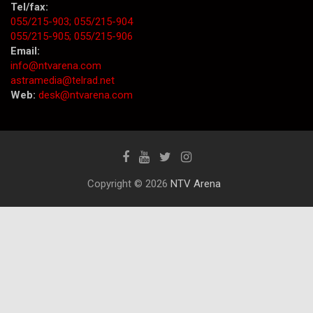
Tel/fax:
055/215-903;
055/215-904
055/215-905;
055/215-906
Email:
info@ntvarena.com
astramedia@telrad.net
Web:
desk@ntvarena.com
Copyright © 2026
NTV Arena