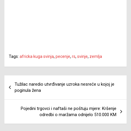
Tags:
africka kuga svinja
,
pecenje
,
rs
,
svinje
,
zemlja
Navigacija
Tužilac naredio utvrđivanje uzroka nesreće u kojoj je
članaka
poginula žena
Pojedini trgovci i naftaši ne poštuju mjere: Kršenje
odredbi o maržama odnijelo 510.000 KM