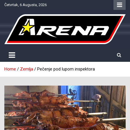
Skip
Četvrtak, 6 Augusta, 2026
to
content
Provjereno. Tačno. Objektivno.
NTV Arena
Home
Zemlja
Pečenje pod lupom inspektora