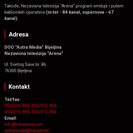
Takođe, Nezavisna televizija “Arena” program emituje i putem
kablovskih operatera
(m:tel - 84 kanal, supernova - 67
kanal).
Adresa
DOO “Astra Media” Bijeljina
Nezavisna televizija “Arena”
Ul. Svetog Save br. 86.
76300 Bijeljina
Kontakt
Tel/fax:
055/215-903;
055/215-904
055/215-905;
055/215-906
Email:
info@ntvarena.com
astramedia@telrad.net