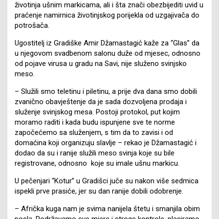
životinja ušnim markicama, ali i šta znači obezbijediti uvid u
praćenje namirnica životinjskog porijekla od uzgajivača do
potrošača.
Ugostitelj iz Gradiške Amir Džamastagić kaže za “Glas” da
u njegovom svadbenom salonu duže od mjesec, odnosno
od pojave virusa u gradu na Savi, nije služeno svinjsko
meso.
– Služili smo teletinu i piletinu, a prije dva dana smo dobili
zvanično obavještenje da je sada dozvoljena prodaja i
služenje svinjskog mesa. Postoji protokol, put kojim
moramo raditi i kada budu ispunjene sve te norme
započećemo sa služenjem, s tim da to zavisi i od
domaćina koji organizuju slavlje – rekao je Džamastagić i
dodao da su i ranije služili meso svinja koje su bile
registrovane, odnosno koje su imale ušnu markicu.
U pečenjari “Kotur” u Gradišci juče su nakon više sedmica
ispekli prve prasiće, jer su dan ranije dobili odobrenje.
– Afrička kuga nam je svima nanijela štetu i smanjila obim
posla. Podržavamo sve mjere i stroge kontrole, plasiramo