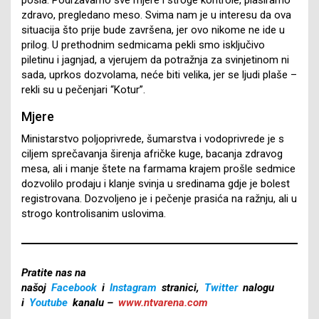
zdravo, pregledano meso. Svima nam je u interesu da ova
situacija što prije bude završena, jer ovo nikome ne ide u
prilog. U prethodnim sedmicama pekli smo isključivo
piletinu i jagnjad, a vjerujem da potražnja za svinjetinom ni
sada, uprkos dozvolama, neće biti velika, jer se ljudi plaše –
rekli su u pečenjari “Kotur”.
Mjere
Ministarstvo poljoprivrede, šumarstva i vodoprivrede je s
ciljem sprečavanja širenja afričke kuge, bacanja zdravog
mesa, ali i manje štete na farmama krajem prošle sedmice
dozvolilo prodaju i klanje svinja u sredinama gdje je bolest
registrovana. Dozvoljeno je i pečenje prasića na ražnju, ali u
strogo kontrolisanim uslovima.
Pratite nas na
našoj
Facebook
i
Instagram
stranici,
Twitter
nalogu
i
Youtube
kanalu –
www.ntvarena.com