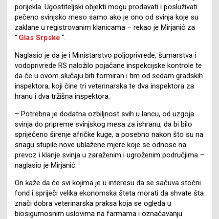
porijekla. Ugostiteljski objekti mogu prodavati i posluživati
pečeno svinjsko meso samo ako je ono od svinja koje su
zaklane u registrovanim klanicama – rekao je Mirjanić za
“
Glas Srpske
“.
Naglasio je da je i Ministarstvo poljoprivrede, šumarstva i
vodoprivrede RS naložilo pojačane inspekcijske kontrole te
da će u ovom slučaju biti formiran i tim od sedam gradskih
inspektora, koji čine tri veterinarska te dva inspektora za
hranu i dva tržišna inspektora.
– Potrebna je dodatna ozbiljnost svih u lancu, od uzgoja
svinja do pripreme svinjskog mesa za ishranu, da bi bilo
spriječeno širenje afričke kuge, a posebno nakon što su na
snagu stupile nove ublažene mjere koje se odnose na
prevoz i klanje svinja u zaraženim i ugroženim područjima –
naglasio je Mirjanić.
On kaže da će svi kojima je u interesu da se sačuva stočni
fond i spriječi velika ekonomska šteta morati da shvate šta
znači dobra veterinarska praksa koja se ogleda u
biosigurnosnim uslovima na farmama i označavanju