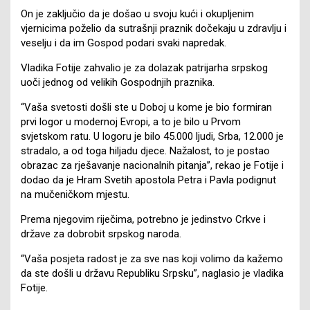
On je zaključio da je došao u svoju kući i okupljenim
vjernicima poželio da sutrašnji praznik dočekaju u zdravlju i
veselju i da im Gospod podari svaki napredak.
Vladika Fotije zahvalio je za dolazak patrijarha srpskog
uoči jednog od velikih Gospodnjih praznika.
“Vaša svetosti došli ste u Doboj u kome je bio formiran
prvi logor u modernoj Evropi, a to je bilo u Prvom
svjetskom ratu. U logoru je bilo 45.000 ljudi, Srba, 12.000 je
stradalo, a od toga hiljadu djece. Nažalost, to je postao
obrazac za rješavanje nacionalnih pitanja”, rekao je Fotije i
dodao da je Hram Svetih apostola Petra i Pavla podignut
na mučeničkom mjestu.
Prema njegovim riječima, potrebno je jedinstvo Crkve i
države za dobrobit srpskog naroda.
“Vaša posjeta radost je za sve nas koji volimo da kažemo
da ste došli u državu Republiku Srpsku”, naglasio je vladika
Fotije.