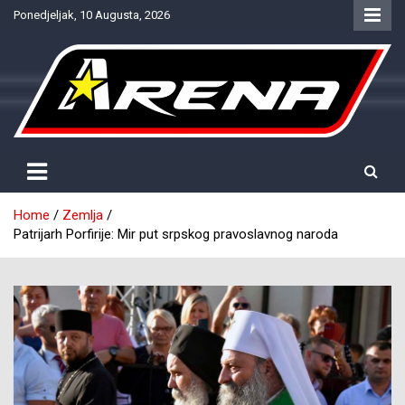
Skip
Ponedjeljak, 10 Augusta, 2026
to
content
Provjereno. Tačno. Objektivno.
NTV Arena
Home
Zemlja
Patrijarh Porfirije: Mir put srpskog pravoslavnog naroda