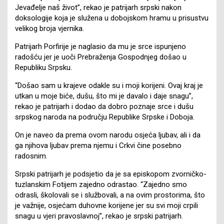
Jevađelje naš život”, rekao je patrijarh srpski nakon
doksologije koja je služena u dobojskom hramu u prisustvu
velikog broja vjernika.
Patrijarh Porfirije je naglasio da mu je srce ispunjeno
radošću jer je uoči Prebraženja Gospodnjeg došao u
Republiku Srpsku.
“Došao sam u krajeve odakle su i moji korijeni. Ovaj kraj je
utkan u moje biće, dušu, što mi je davalo i daje snagu”,
rekao je patrijarh i dodao da dobro poznaje srce i dušu
srpskog naroda na području Republike Srpske i Doboja.
On je naveo da prema ovom narodu osjeća ljubav, ali i da
ga njihova ljubav prema njemu i Crkvi čine posebno
radosnim.
Srpski patrijarh je podsjetio da je sa episkopom zvorničko-
tuzlanskim Fotijem zajedno odrastao. “Zajedno smo
odrasli, školovali se i službovali, a na ovim prostorima, što
je važnije, osjećam duhovne korijene jer su svi moji crpili
snagu u vjeri pravoslavnoj”, rekao je srpski patrijarh.