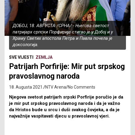
ДОБОЈ, 18. АВГУСТА /СРНА/ - Његова светост
патријарх српски Порфирије стигао је у Добој и у
Храму Светих апостола Петра и Павла почела је
доксологија.
SVE VIJESTI
ZEMLJA
Patrijarh Porfirije: Mir put srpskog
pravoslavnog naroda
18. Augusta 2021.
NTV Arena
No Comments
Njegova svetost patrijarh srpski Porfirije poručio je da
je mir put srpskog pravoslavnog naroda i da je važno
da Hristos bude u srcu i duši svakog čovjeka, a da je
najvažnije vaspitavati djecu u pravoslavnoj vjeri.