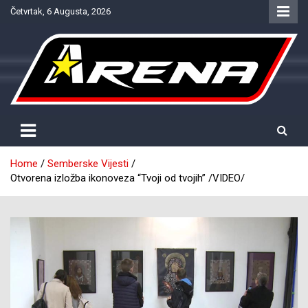
Skip
Četvrtak, 6 Augusta, 2026
to
content
Provjereno. Tačno. Objektivno.
NTV Arena
Home
Semberske Vijesti
Otvorena izložba ikonoveza “Tvoji od tvojih” /VIDEO/