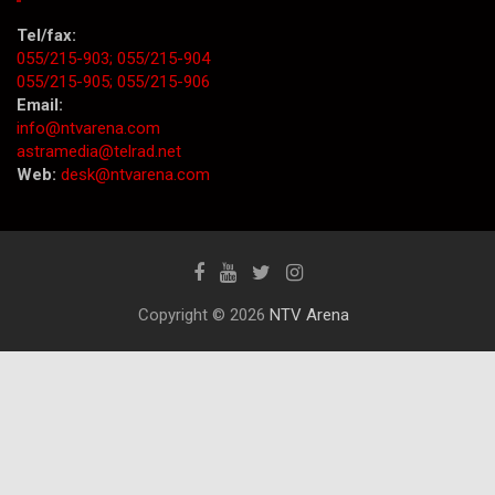
Tel/fax:
055/215-903;
055/215-904
055/215-905;
055/215-906
Email:
info@ntvarena.com
astramedia@telrad.net
Web:
desk@ntvarena.com
Copyright © 2026
NTV Arena