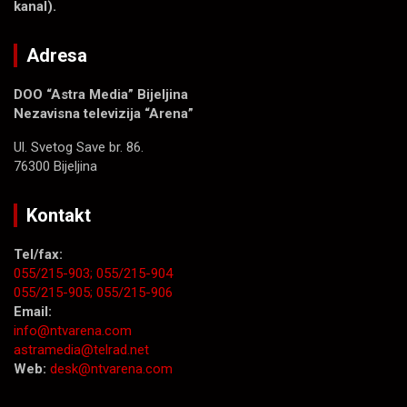
kanal).
Adresa
DOO “Astra Media” Bijeljina
Nezavisna televizija “Arena”
Ul. Svetog Save br. 86.
76300 Bijeljina
Kontakt
Tel/fax:
055/215-903;
055/215-904
055/215-905;
055/215-906
Email:
info@ntvarena.com
astramedia@telrad.net
Web:
desk@ntvarena.com