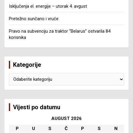
Isključenja el. energije – utorak 4. avgust
Pretežno sunčano i vruće
Pravo na subvenciju za traktor “Belarus” ostvarila 84
korisnika
Kategorije
Kategorije
Vijesti po datumu
AUGUST 2026
P
U
S
Č
P
S
N