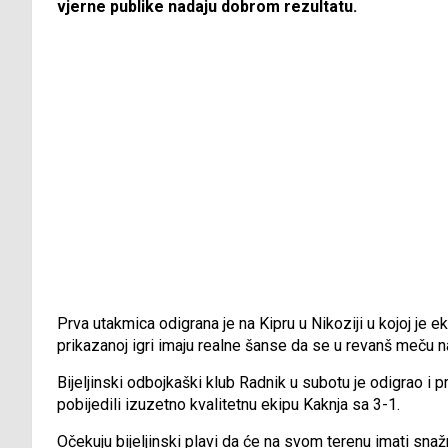
vjerne publike nadaju dobrom rezultatu.
Prva utakmica odigrana je na Kipru u Nikoziji u kojoj je e
prikazanoj igri imaju realne šanse da se u revanš meču 
Bijeljinski odbojkaški klub Radnik u subotu je odigrao i p
pobijedili izuzetno kvalitetnu ekipu Kaknja sa 3-1.
Očekuju bijeljinski plavi da će na svom terenu imati snaž