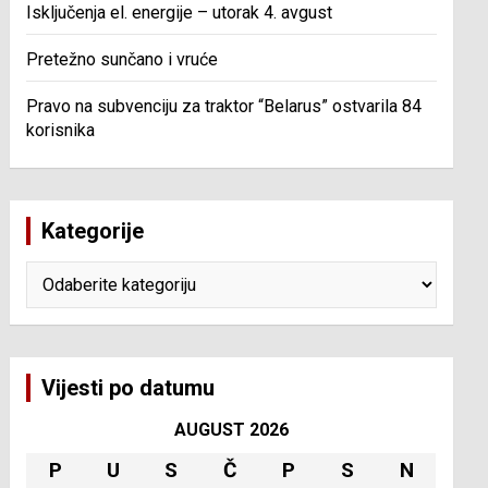
Isključenja el. energije – utorak 4. avgust
Pretežno sunčano i vruće
Pravo na subvenciju za traktor “Belarus” ostvarila 84
korisnika
Kategorije
Kategorije
Vijesti po datumu
AUGUST 2026
P
U
S
Č
P
S
N