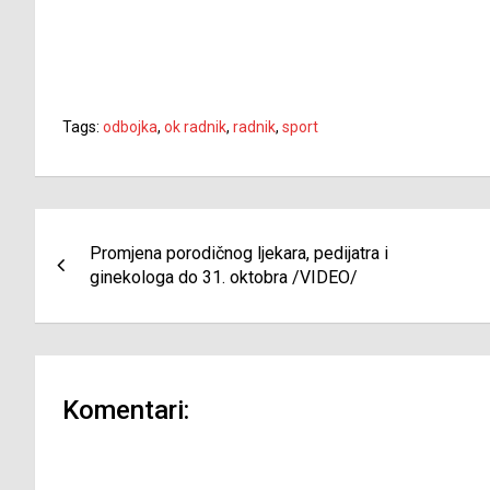
Tags:
odbojka
,
ok radnik
,
radnik
,
sport
Navigacija
Promjena porodičnog ljekara, pedijatra i
članaka
ginekologa do 31. oktobra /VIDEO/
Komentari: