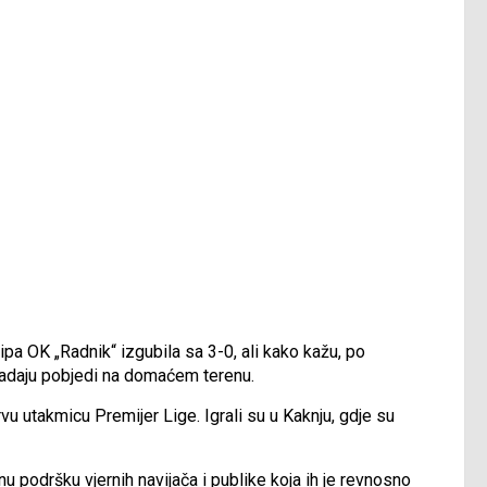
kipa OK „Radnik“ izgubila sa 3-0, ali kako kažu, po
nadaju pobjedi na domaćem terenu.
rvu utakmicu Premijer Lige. Igrali su u Kaknju, gdje su
nu podršku vjernih navijača i publike koja ih je revnosno