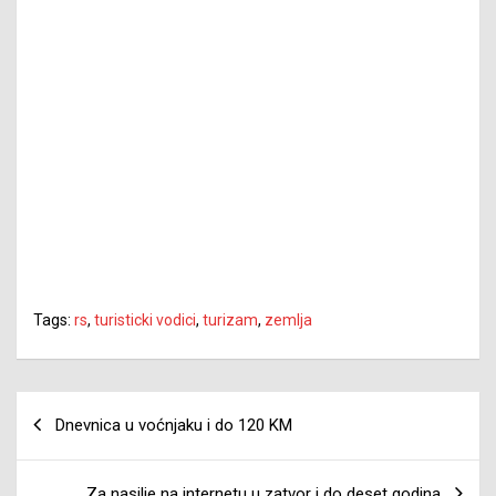
Tags:
rs
,
turisticki vodici
,
turizam
,
zemlja
Navigacija
Dnevnica u voćnjaku i do 120 KM
članaka
Za nasilje na internetu u zatvor i do deset godina