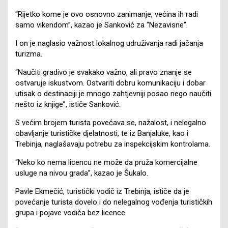
“Rijetko kome je ovo osnovno zanimanje, većina ih radi
samo vikendom”, kazao je Sanković za “Nezavisne”.
I on je naglasio važnost lokalnog udruživanja radi jačanja
turizma.
“Naučiti gradivo je svakako važno, ali pravo znanje se
ostvaruje iskustvom. Ostvariti dobru komunikaciju i dobar
utisak o destinaciji je mnogo zahtjevniji posao nego naučiti
nešto iz knjige”, ističe Sanković.
S većim brojem turista povećava se, nažalost, i nelegalno
obavljanje turističke djelatnosti, te iz Banjaluke, kao i
Trebinja, naglašavaju potrebu za inspekcijskim kontrolama.
“Neko ko nema licencu ne može da pruža komercijalne
usluge na nivou grada”, kazao je Šukalo.
Pavle Ekmečić, turistički vodič iz Trebinja, ističe da je
povećanje turista dovelo i do nelegalnog vođenja turističkih
grupa i pojave vodiča bez licence.