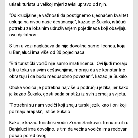
utisak turista u velikoj mjeri zavisi upravo od njih.
“Od krucijalne je važnosti da postignemo ujednačen kvalitet
usluga na nivou naše destinacije”, kazao je Šukalo, ističući
potrebu za lokalnim udruživanjem pojedinaca koji obavljaju
ovu djelatnost.
S tim u vezi naglašava da nije dovoljna samo licenca, koju
u Banjaluci ima više od 30 pojedinaca.
“Biti turistički vodič nije samo imati licencu. Ovi ljudi moraju
biti u toku sa svim dešavanjima, moraju da se konstantno
obrazuju i da budu međusobno povezani”, kazao je Šukalo.
Obuka vodiča je potrebna najviše u području jezika, jer kako
je kazao Šukalo, gosti sada pristižu iz svih zemalja svijeta.
“Potrebni su nam vodiči koji znaju turski jezik, kao i oni koji
poznaju arapski”, ističe Šukalo.
Kako je kazao turistički vodič Zoran Sanković, trenutno ih u
Banjaluci ima dovoljno, s tim da većina vodiča ima redovan
posao pored ovog.