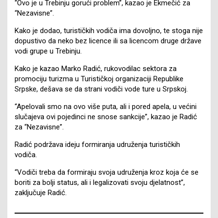
“Ovo je u Trebinju gorući problem”, kazao je Ekmečić za
“Nezavisne”.
Kako je dodao, turističkih vodiča ima dovoljno, te stoga nije
dopustivo da neko bez licence ili sa licencom druge države
vodi grupe u Trebinju.
Kako je kazao Marko Radić, rukovodilac sektora za
promociju turizma u Turističkoj organizaciji Republike
Srpske, dešava se da strani vodiči vode ture u Srpskoj.
“Apelovali smo na ovo više puta, ali i pored apela, u većini
slučajeva ovi pojedinci ne snose sankcije”, kazao je Radić
za “Nezavisne”.
Radić podržava ideju formiranja udruženja turističkih
vodiča.
“Vodiči treba da formiraju svoja udruženja kroz koja će se
boriti za bolji status, ali i legalizovati svoju djelatnost”,
zaključuje Radić.