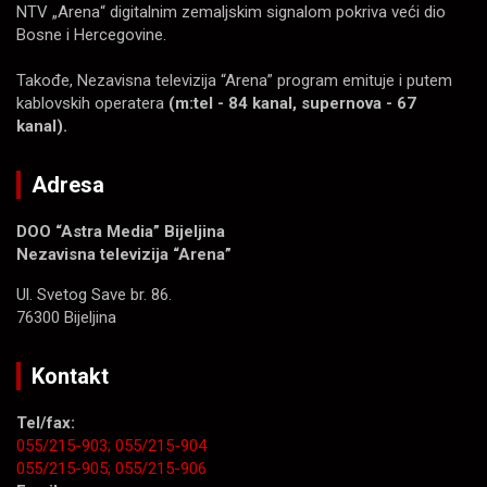
NTV „Arena“ digitalnim zemaljskim signalom pokriva veći dio
Bosne i Hercegovine.
Takođe, Nezavisna televizija “Arena” program emituje i putem
kablovskih operatera
(m:tel - 84 kanal, supernova - 67
kanal).
Adresa
DOO “Astra Media” Bijeljina
Nezavisna televizija “Arena”
Ul. Svetog Save br. 86.
76300 Bijeljina
Kontakt
Tel/fax:
055/215-903;
055/215-904
055/215-905;
055/215-906