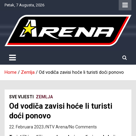
Skip
Petak, 7 Augusta, 2026
to
content
Provjereno. Tačno. Objektivno.
NTV Arena
Home
Zemlja
Od vodiča zavisi hoće li turisti doći ponovo
SVE VIJESTI
ZEMLJA
Od vodiča zavisi hoće li turisti
doći ponovo
22. Februara 2023.
NTV Arena
No Comments