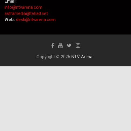
Email:
info@ntvarena.com
astramedia@telrad.net
Web:
desk@ntvarena.com
Copyright © 2026
NTV Arena