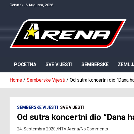
Skip
Četvrtak, 6 Augusta, 2026
to
content
Provjereno. Tačno. Objektivno.
NTV Arena
POČETNA
SVE VIJESTI
SEMBERSKE
ZEMLJ
Home
Semberske Vijesti
Od sutra koncertni dio “Dana h
SEMBERSKE VIJESTI
SVE VIJESTI
Od sutra koncertni dio “Dana 
24. Septembra 2020.
NTV Arena
No Comments