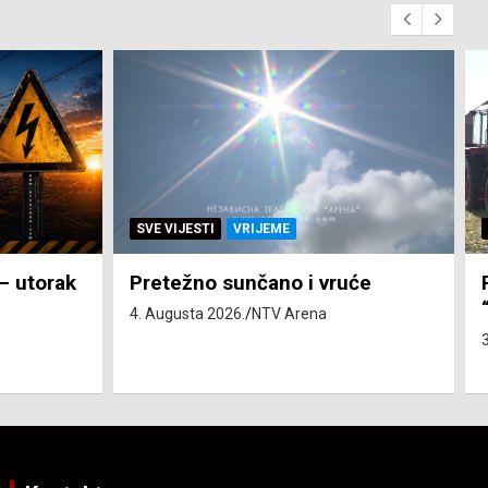
SVE VIJESTI
ZEMLJA
će
Pravo na subvenciju za traktor
“Belarus” ostvarila 84 korisnika
3. Augusta 2026.
NTV Arena