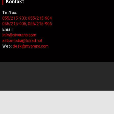
Kontakt
Tel/fax:
055/215-903;
055/215-904
055/215-905;
055/215-906
Email:
info@ntvarena.com
astramedia@telrad.net
Web:
desk@ntvarena.com