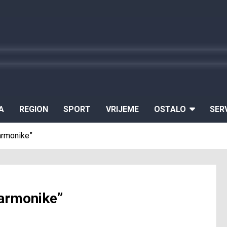
A
REGION
SPORT
VRIJEME
OSTALO
SER
armonike”
harmonike”