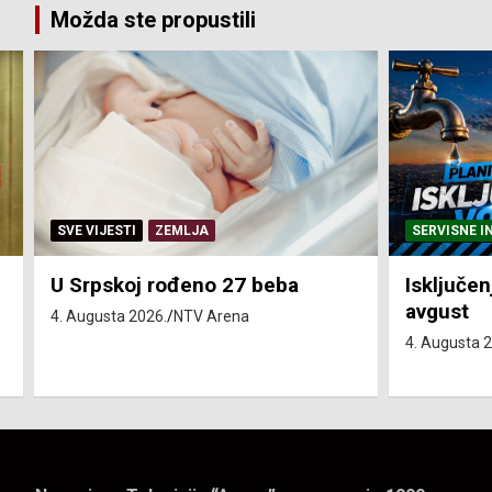
Možda ste propustili
SERVISNE INFORMACIJE
SERVISNE I
Isključenja vode – utorak 4.
Isključen
avgust
4. avgust
4. Augusta 2026.
NTV Arena
4. Augusta 