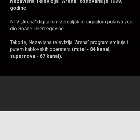
Nezavisna Televizija “Arena” osnovana je 1999.
godine.
NTV „Arena“ digitalnim zemaljskim signalom pokriva veći
dio Bosne i Hercegovine.
Takođe, Nezavisna televizija “Arena” program emituje i
putem kablovskih operatera
(m:tel - 84 kanal,
supernova - 67 kanal).