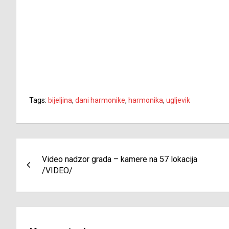
Tags:
bijeljina
,
dani harmonike
,
harmonika
,
ugljevik
Navigacija
Video nadzor grada – kamere na 57 lokacija
članaka
/VIDEO/