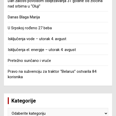
Dan žalosti povodom obilježavanja 31 godine od zločina
nad srbima u “Oluji”
Danas Blaga Marija
U Srpskoj rođeno 27 beba
Isključenja vode – utorak 4. avgust
Isključenja el. energije – utorak 4. avgust
Pretežno sunčano i vruće
Pravo na subvenciju za traktor “Belarus” ostvarila 84
korisnika
Kategorije
Kategorije