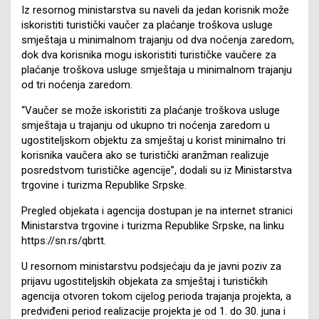
Iz resornog ministarstva su naveli da jedan korisnik može
iskoristiti turistički vaučer za plaćanje troškova usluge
smještaja u minimalnom trajanju od dva noćenja zaredom,
dok dva korisnika mogu iskoristiti turističke vaučere za
plaćanje troškova usluge smještaja u minimalnom trajanju
od tri noćenja zaredom.
“Vaučer se može iskoristiti za plaćanje troškova usluge
smještaja u trajanju od ukupno tri noćenja zaredom u
ugostiteljskom objektu za smještaj u korist minimalno tri
korisnika vaučera ako se turistički aranžman realizuje
posredstvom turističke agencije”, dodali su iz Ministarstva
trgovine i turizma Republike Srpske.
Pregled objekata i agencija dostupan je na internet stranici
Ministarstva trgovine i turizma Republike Srpske, na linku
https://sn.rs/qbrtt.
U resornom ministarstvu podsjećaju da je javni poziv za
prijavu ugostiteljskih objekata za smještaj i turističkih
agencija otvoren tokom cijelog perioda trajanja projekta, a
predviđeni period realizacije projekta je od 1. do 30. juna i