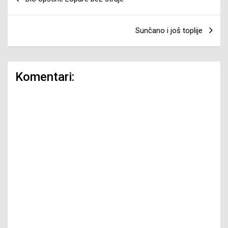
članaka
Sunčano i još toplije
Komentari: