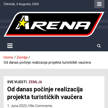
Skip
Četvrtak, 6 Augusta, 2026
to
content
Provjereno. Tačno. Objektivno.
NTV Arena
Home
Zemlja
Od danas počinje realizacija projekta turističkih vaučera
SVE VIJESTI
ZEMLJA
Od danas počinje realizacija
projekta turističkih vaučera
1. Juna 2025.
No Comments