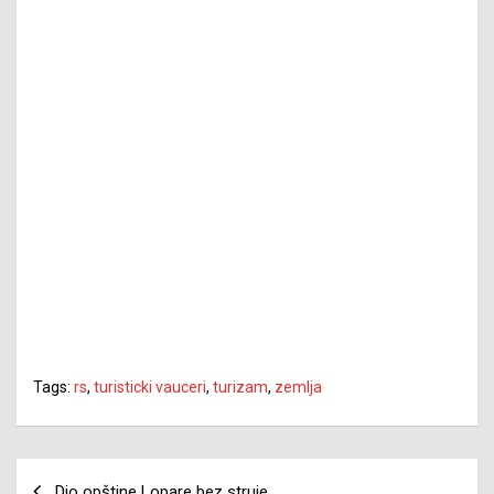
Tags:
rs
,
turisticki vauceri
,
turizam
,
zemlja
Navigacija
Dio opštine Lopare bez struje