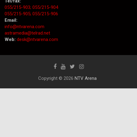
Tel/fax:
055/215-903;
055/215-904
055/215-905;
055/215-906
Email:
info@ntvarena.com
astramedia@telrad.net
Web:
desk@ntvarena.com
Copyright © 2026
NTV Arena