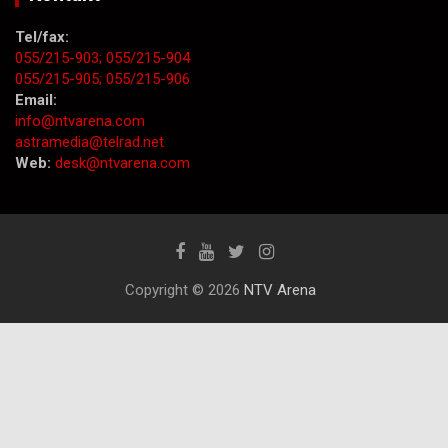
Tel/fax:
055/215-903;
055/215-904
055/215-905;
055/215-906
Email:
info@ntvarena.com
astramedia@telrad.net
Web:
desk@ntvarena.com
Copyright © 2026
NTV Arena