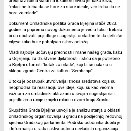
predstavnicima vlasti na lokalnom nivou jer kako kažu,
“mladi ne treba da se bore za stare ideale, već treba da se
bore za mlade”.
Dokument Omladinska politika Grada Bijeljina ističe 2023.
godine, a priprema novog dokumenta je već u toku i trebalo
bi da obuhvati prijedloge i sugestije omladine te da definiše
ciljeve kako bi se poboljšao njihov položaj.
Mladi najbolje uočavaju prednosti i mane našeg grada, kažu
u Odjeljenju za društvene djelatnosti i ističu da je potrebno
u Bijeljini oformiti “kutak za mlade”, koji bi se nalazio u
sklopu zgrade Centra za kulturu “Semberija”.
U toku je postupak utvrđivanja iznosa sredstava koja su
neophodna za realizaciju ove ideje, koju su kao veoma
važnom za omladinski aktivizam u svojim sugestijama i
prijedlozima ranije iznijeli i mladi u ovom kraju Srpske.
Skupština Grada Bijeljina usvojila je analizu stanja u oblasti
omladinskog organizovanja u gradu na posljednjoj redovnoj
sjednici Gradskog parlamenta. Podršku odbornika dobila je
i Informacija o radu i aktivnostima nevladinih organizacija