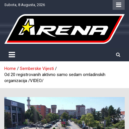
Skip
Subota, 8 Augusta, 2026
to
content
Provjereno. Tačno. Objektivno.
NTV Arena
Home
Semberske Vijesti
Od 20 registrovanih aktivno samo sedam omladinskih
organizacija /VIDEO/