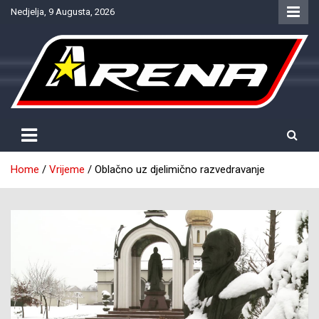
Skip
Nedjelja, 9 Augusta, 2026
to
content
Provjereno. Tačno. Objektivno.
NTV Arena
Home
Vrijeme
Oblačno uz djelimično razvedravanje