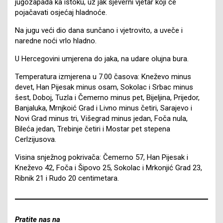
jugozapada ka istoku, uz jak sjeverni vjetar koji će
pojačavati osjećaj hladnoće.
Na jugu veći dio dana sunčano i vjetrovito, a uveče i
naredne noći vrlo hladno.
U Hercegovini umjerena do jaka, na udare olujna bura.
Temperatura izmjerena u 7.00 časova: Kneževo minus
devet, Han Pijesak minus osam, Sokolac i Srbac minus
šest, Doboj, Tuzla i Čemerno minus pet, Bijeljina, Prijedor,
Banjaluka, Mrnjkoić Grad i Livno minus četiri, Sarajevo i
Novi Grad minus tri, Višegrad minus jedan, Foča nula,
Bileća jedan, Trebinje četiri i Mostar pet stepena
Cerlzijusova.
Visina snježnog pokrivača: Čemerno 57, Han Pijesak i
Kneževo 42, Foča i Šipovo 25, Sokolac i Mrkonjić Grad 23,
Ribnik 21 i Rudo 20 centimetara.
Pratite nas na