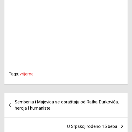
Tags:
vrijeme
Navigacija
Semberija i Majevica se opraštaju od Ratka Đurkovića,
članaka
heroja i humaniste
U Srpskoj rođeno 15 beba