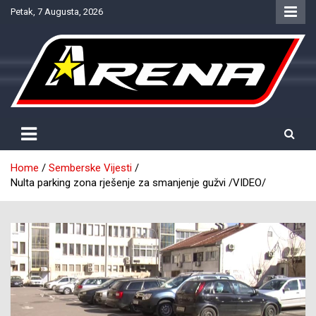
Skip
Petak, 7 Augusta, 2026
to
content
Provjereno. Tačno. Objektivno.
NTV Arena
Home
Semberske Vijesti
Nulta parking zona rješenje za smanjenje gužvi /VIDEO/