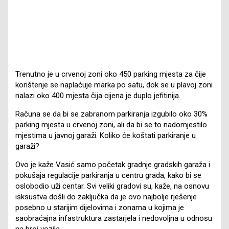
Trenutno je u crvenoj zoni oko 450 parking mjesta za čije
korištenje se naplaćuje marka po satu, dok se u plavoj zoni
nalazi oko 400 mjesta čija cijena je duplo jefitinija.
Računa se da bi se zabranom parkiranja izgubilo oko 30%
parking mjesta u crvenoj zoni, ali da bi se to nadomjestilo
mjestima u javnoj garaži. Koliko će koštati parkiranje u
garaži?
Ovo je kaže Vasić samo početak gradnje gradskih garaža i
pokušaja regulacije parkiranja u centru grada, kako bi se
oslobodio uži centar. Svi veliki gradovi su, kaže, na osnovu
isksustva došli do zaključka da je ovo najbolje rješenje
posebno u starijim dijelovima i zonama u kojima je
saobraćajna infastruktura zastarjela i nedovoljna u odnosu
na broj vozila.