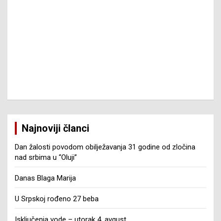
Najnoviji članci
Dan žalosti povodom obilježavanja 31 godine od zločina
nad srbima u “Oluji”
Danas Blaga Marija
U Srpskoj rođeno 27 beba
Isključenja vode – utorak 4. avgust