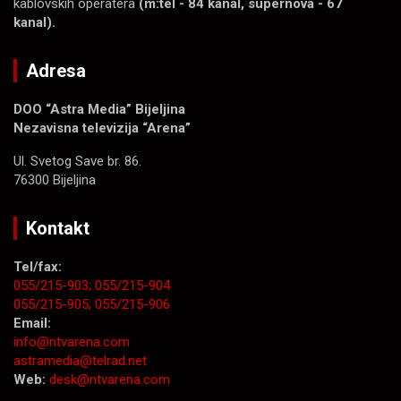
kablovskih operatera
(m:tel - 84 kanal, supernova - 67
kanal).
Adresa
DOO “Astra Media” Bijeljina
Nezavisna televizija “Arena”
Ul. Svetog Save br. 86.
76300 Bijeljina
Kontakt
Tel/fax:
055/215-903;
055/215-904
055/215-905;
055/215-906
Email:
info@ntvarena.com
astramedia@telrad.net
Web:
desk@ntvarena.com