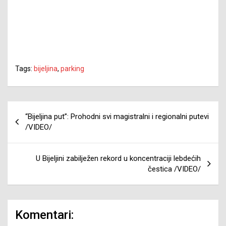
Tags:
bijeljina
,
parking
Navigacija
“Bijeljina put”: Prohodni svi magistralni i regionalni putevi
članaka
/VIDEO/
U Bijeljini zabilježen rekord u koncentraciji lebdećih
čestica /VIDEO/
Komentari: