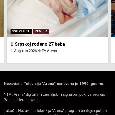
E VIJESTI
ZEMLJA
SERVISN
Srpskoj rođeno 27 beba
Isključ
Augusta 2026.
NTV Arena
4. August
Nezavisna Televizija “Arena” osnovana je 1999. godine.
NTV „Arena“ digitalnim zemaljskim signalom pokriva veći dio
Bosne i Hercegovine.
Takođe, Nezavisna televizija “Arena” program emituje i putem