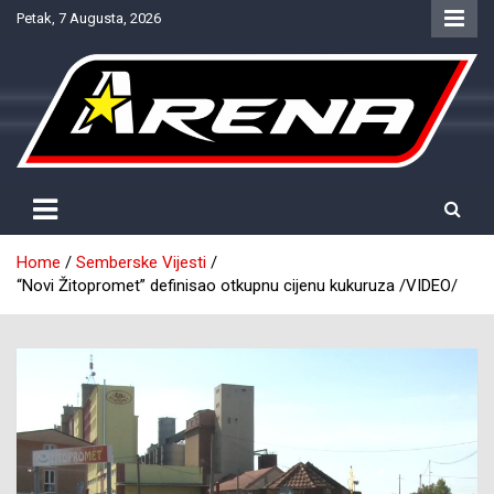
Skip
Petak, 7 Augusta, 2026
to
content
Provjereno. Tačno. Objektivno.
NTV Arena
Home
Semberske Vijesti
“Novi Žitopromet” definisao otkupnu cijenu kukuruza /VIDEO/