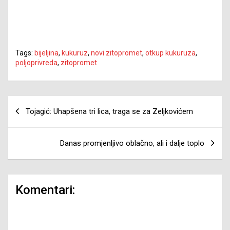
Tags:
bijeljina
,
kukuruz
,
novi zitopromet
,
otkup kukuruza
,
poljoprivreda
,
zitopromet
Navigacija
Tojagić: Uhapšena tri lica, traga se za Zeljkovićem
članaka
Danas promjenljivo oblačno, ali i dalje toplo
Komentari: