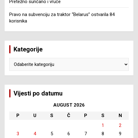
Pretežno sunčano i vruće
Pravo na subvenciju za traktor “Belarus” ostvarila 84
korisnika
Kategorije
Kategorije
Vijesti po datumu
AUGUST 2026
P
U
S
Č
P
S
N
1
2
3
4
5
6
7
8
9