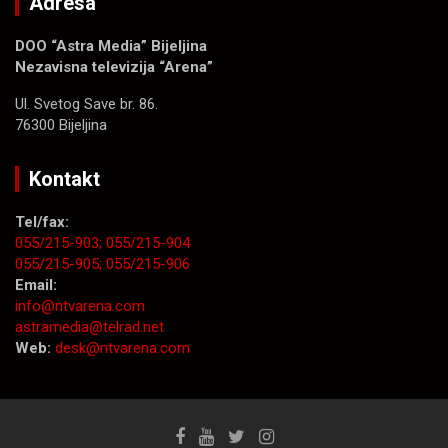
Adresa
DOO “Astra Media” Bijeljina
Nezavisna televizija “Arena”
Ul. Svetog Save br. 86.
76300 Bijeljina
Kontakt
Tel/fax:
055/215-903;
055/215-904
055/215-905;
055/215-906
Email:
info@ntvarena.com
astramedia@telrad.net
Web:
desk@ntvarena.com