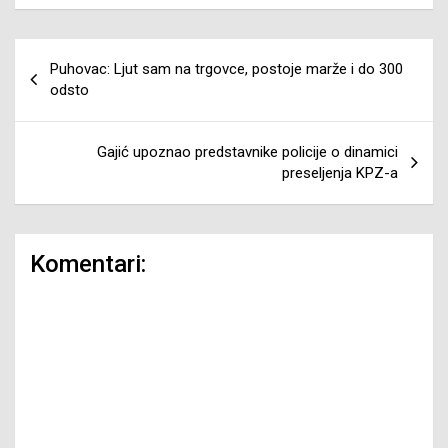
Navigacija
Puhovac: Ljut sam na trgovce, postoje marže i do 300
članaka
odsto
Gajić upoznao predstavnike policije o dinamici
preseljenja KPZ-a
Komentari: