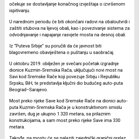
očekuje se dostavljanje konačnog izvještaja o izvršenom
ispitivanju.
U narednom periodu će biti okončani radovi na obaloutvrdi i
zaštiti stubova na lijevoj obali, kao i povezivanje sistema za
odvodnjavanje i napajanje rasvjete mosta na desnoj obali.
Iz “Puteva Srbije” su poručili da će javnost biti
blagovremeno obaviještena o puštanju u saobraćaj.
U oktobru 2019. obilježen je svečani početak izgradnje
dionice Kuzmin-Sremska Rača, uključujući novi most na
Savi kod Sremske Rače koji povezuje Srbiju i Republiku
Srpsku, BiH, te predstavlja ključni dio budućeg auto-puta
Beograd–Sarajevo.
Most preko rijeke Save kod Sremske Rače na dionici auto-
puta Kuzmin-Sremska Rača je u konstruktivnom smislu
završen, dug je ukupno 1.320 metara, sa prilaznim
konstrukcijama, a sam most preko rijeke Save ima 330
metara.
Takođe, na mostu će se nalaziti zajednički granični prelaz