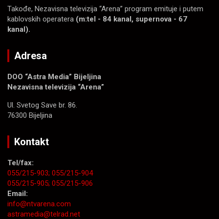
Takođe, Nezavisna televizija “Arena” program emituje i putem
kablovskih operatera
(m:tel - 84 kanal, supernova - 67
kanal).
Adresa
DOO “Astra Media” Bijeljina
Nezavisna televizija “Arena”
Ul. Svetog Save br. 86.
76300 Bijeljina
Kontakt
Tel/fax:
055/215-903;
055/215-904
055/215-905;
055/215-906
Email:
info@ntvarena.com
astramedia@telrad.net