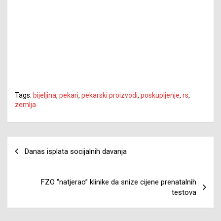
Tags:
bijeljina
,
pekari
,
pekarski proizvodi
,
poskupljenje
,
rs
,
zemlja
Navigacija
Danas isplata socijalnih davanja
članaka
FZO “natjerao” klinike da snize cijene prenatalnih
testova