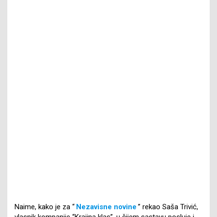
Naime, kako je za “
Nezavisne novine
” rekao Saša Trivić,
vlasnik kompanije “Krajina klas”, u čijem sastavu posluje i