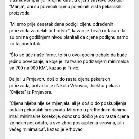
“Manja”, oni su povećali cijenu pojedinih vrsta pekarskih
proizvoda.
“Mi smo prije desetak dana podigli cijenu određenih
proizvoda za nekih pet odsto”, kazao je Trivić i istakao da
su oni na godišnjem nivou planirali da cijene podignu samo
za taj postotak.
“Što se tiče naše firme, to bi u ovoj godini trebalo da bude
jedino povećanje, a koje je izazvano podizanjem minimalca
sa 700 na 900 KM”, kazao je Trivić.
Da je i u Prnjavoru došlo do rasta cijena pekarskih
proizvoda, potvrdio je i Nikola Vrhovac, direktor pekara
“Cvijeta” iz Prnjavora.
“Cijena hljeba nije se mijenjala, ali je došlo do poskupljenja
ostalih pekarskih proizvoda. Mi smo u prethodnim danima
imali minimalne korekcije, odnosno došlo je do rasta cijena
za nekih pet odsto, a sve zbog poskupljenja sirovina, ali i
većeg minimalca”, kazao je Vrhovac.