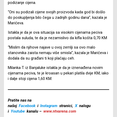
podizanje cijena.
“Oni su podizali cijene svojih proizvoda kada god bi došlo
do poskupljenja bilo čega u zadnjih godinu dana”, kazala je
Marićeva.
Istakla je da je ova situacija sa visokim cijenama peciva
postala suluda, te da je nezamislivo da kifla košta 0,70 KM
“Mislim da njihove najave u ovoj zemlji sa ovo malo
stanovnika zaista nemaju više smisla”, kazala je Marićeva i
dodala da su građani ti koji plaćaju ceh.
Milanka T. iz Banjaluke istakla je da je iznenađena novim
cijenama peciva, te je kroasan u pekari platila dvije KM, iako
i dalje stoji cijena 1,60 KM.
Pratite nas na
našoj
Facebook
i
Instagram
stranici,
X
nalogu
i
Youtube
kanalu –
www.ntvarena.com