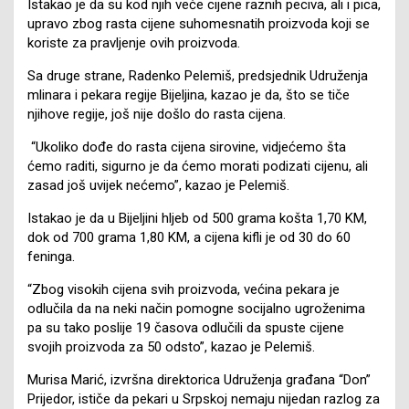
Istakao je da su kod njih veće cijene raznih peciva, ali i pica,
upravo zbog rasta cijene suhomesnatih proizvoda koji se
koriste za pravljenje ovih proizvoda.
Sa druge strane, Radenko Pelemiš, predsjednik Udruženja
mlinara i pekara regije Bijeljina, kazao je da, što se tiče
njihove regije, još nije došlo do rasta cijena.
“Ukoliko dođe do rasta cijena sirovine, vidjećemo šta
ćemo raditi, sigurno je da ćemo morati podizati cijenu, ali
zasad još uvijek nećemo”, kazao je Pelemiš.
Istakao je da u Bijeljini hljeb od 500 grama košta 1,70 KM,
dok od 700 grama 1,80 KM, a cijena kifli je od 30 do 60
feninga.
“Zbog visokih cijena svih proizvoda, većina pekara je
odlučila da na neki način pomogne socijalno ugroženima
pa su tako poslije 19 časova odlučili da spuste cijene
svojih proizvoda za 50 odsto”, kazao je Pelemiš.
Murisa Marić, izvršna direktorica Udruženja građana “Don”
Prijedor, ističe da pekari u Srpskoj nemaju nijedan razlog za