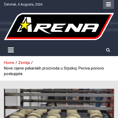
Skip
Četvrtak, 6 Augusta, 2026
to
content
Provjereno. Tačno. Objektivno.
NTV Arena
Home
Zemlja
Nove cijene pekarskih proizvoda u Srpskoj: Peciva ponovo
poskupjela