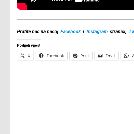
Pratite nas na našoj
Facebook
i
Instagram
stranici,
Tw
Podijeli vijest:
X
Facebook
Print
Email
W