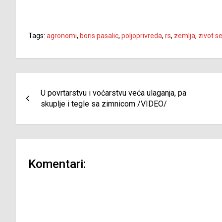
Tags:
agronomi
,
boris pasalic
,
poljoprivreda
,
rs
,
zemlja
,
zivot se
Navigacija
U povrtarstvu i voćarstvu veća ulaganja, pa
članaka
skuplje i tegle sa zimnicom /VIDEO/
Komentari: