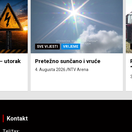
SVE VIJESTI
ZEMLJA
će
Pravo na subvenciju za traktor
“Belarus” ostvarila 84 korisnika
3. Augusta 2026.
NTV Arena
Kontakt
Tel/fax: