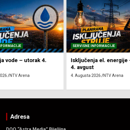
NFORMACIJE
SVE VIJESTI
VRIJEME
ja el. energije – utorak
Pretežno sunčano i vru
4. Augusta 2026.
NTV Arena
2026.
NTV Arena
Adresa
DOO “Astra Media” Bijeljina