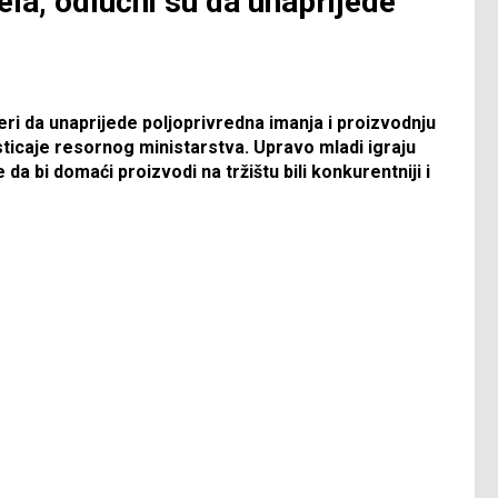
la, odlučni su da unaprijede
eri da unaprijede poljoprivredna imanja i proizvodnju
ticaje resornog ministarstva. Upravo mladi igraju
e da bi domaći proizvodi na tržištu bili konkurentniji i