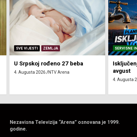
SERVISNE INFORMACIJE
SERVISNE I
Isključenja vode – utorak 4.
Isključen
avgust
4. avgust
4. Augusta 2026.
NTV Arena
4. Augusta 
Nezavisna Televizija “Arena” osnovana je 1999.
godine.