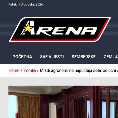
Skip
Petak, 7 Augusta, 2026
to
content
Provjereno. Tačno. Objektivno.
NTV Arena
POČETNA
SVE VIJESTI
SEMBERSKE
ZEMLJ
Home
Zemlja
Mladi agronomi ne napuštaju sela, odlučni 