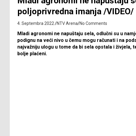
Mladi agronomi ne napuštaju se
poljoprivredna imanja /VIDEO/
4. Septembra 2022.
NTV Arena
No Comments
Mladi agronomi ne napuštaju sela, odlučni su u namj
podignu na veći nivo u čemu mogu računati i na pods
najvažniju ulogu u tome da bi sela opstala i živjela, t
bolje plaćeni.