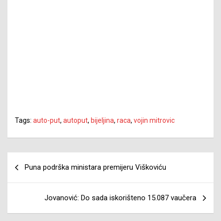
Tags:
auto-put
,
autoput
,
bijeljina
,
raca
,
vojin mitrovic
Navigacija
Puna podrška ministara premijeru Viškoviću
članaka
Jovanović: Do sada iskorišteno 15.087 vaučera