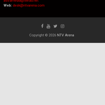
astramedia@telrad.net
Web:
desk@ntvarena.com
Copyright © 2026
NTV Arena