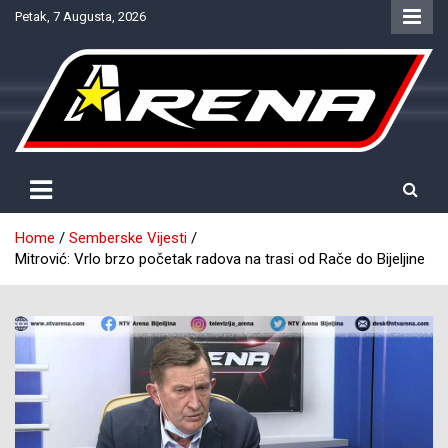
Skip
Petak, 7 Augusta, 2026
to
content
Provjereno. Tačno. Objektivno.
NTV Arena
Home
Semberske Vijesti
Mitrović: Vrlo brzo početak radova na trasi od Rače do Bijeljine