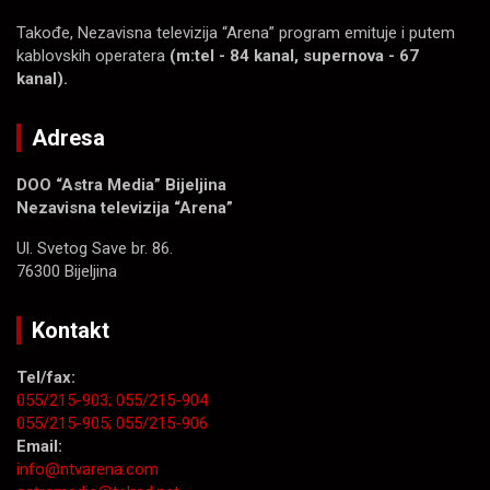
Takođe, Nezavisna televizija “Arena” program emituje i putem
kablovskih operatera
(m:tel - 84 kanal, supernova - 67
kanal).
Adresa
DOO “Astra Media” Bijeljina
Nezavisna televizija “Arena”
Ul. Svetog Save br. 86.
76300 Bijeljina
Kontakt
Tel/fax:
055/215-903;
055/215-904
055/215-905;
055/215-906
Email:
info@ntvarena.com