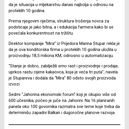
da je situacija u mljekarstvu danas najbolja u odnosu na
proteklih 10 godina.
Prema njegovim riječima, struktura trošenja novca za
podsticaje je jako bitna, a i edukacija farmera kako bi se
povećala konkurentnost na tržištu.
Direktor kompanije “Mira” iz Prijedora Marina Stupar rekla je
da je ova konditorska firma u proteklih 10 godina uložila u
proizvodnju 18,5 miliona KM, odnosno u automatizaciju.
“Stanje je dobro, zabilježili smo rast i proizvodnje i prodaje,
uprkos rastu cijene kakaovca, koja je veća tri puta”, navela
je Stupareva i dodala da “Mira” 80 odsto svojih proizvoda
izvozi.
Sedmi “Jahorina ekonomski forum” koji je okupio više od
600 učesnika, počeo je juče na Jahorini. Na 16 planiranih
panela oko 100 govornika razmatra sve teme koje treba da
determinišu zapadni Balkan i dugoročne planove razvoja.