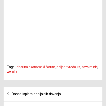
Tags:
jahorina ekonomski forum
,
poljoprivreda
,
rs
,
savo minic
,
zemlja
Navigacija
Danas isplata socijalnih davanja
članaka