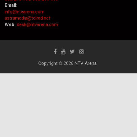
Email:
info@ntvarena.com
astramedia@telrad.net
Web:
desk@ntvarena.com
Copyright © 2026
NTV Arena