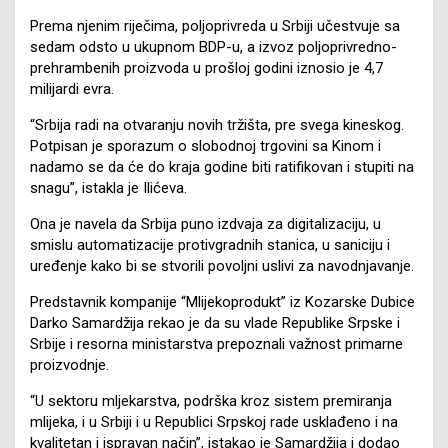
Prema njenim riječima, poljoprivreda u Srbiji učestvuje sa
sedam odsto u ukupnom BDP-u, a izvoz poljoprivredno-
prehrambenih proizvoda u prošloj godini iznosio je 4,7
milijardi evra.
“Srbija radi na otvaranju novih tržišta, pre svega kineskog.
Potpisan je sporazum o slobodnoj trgovini sa Kinom i
nadamo se da će do kraja godine biti ratifikovan i stupiti na
snagu”, istakla je Ilićeva.
Ona je navela da Srbija puno izdvaja za digitalizaciju, u
smislu automatizacije protivgradnih stanica, u saniciju i
uređenje kako bi se stvorili povoljni uslivi za navodnjavanje.
Predstavnik kompanije “Mlijekoprodukt” iz Kozarske Dubice
Darko Samardžija rekao je da su vlade Republike Srpske i
Srbije i resorna ministarstva prepoznali važnost primarne
proizvodnje.
“U sektoru mljekarstva, podrška kroz sistem premiranja
mlijeka, i u Srbiji i u Republici Srpskoj rade usklađeno i na
kvalitetan i ispravan način”, istakao je Samardžija i dodao