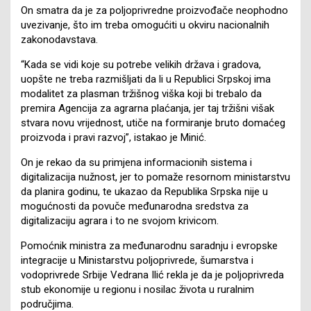
On smatra da je za poljoprivredne proizvođače neophodno
uvezivanje, što im treba omogućiti u okviru nacionalnih
zakonodavstava.
“Kada se vidi koje su potrebe velikih država i gradova,
uopšte ne treba razmišljati da li u Republici Srpskoj ima
modalitet za plasman tržišnog viška koji bi trebalo da
premira Agencija za agrarna plaćanja, jer taj tržišni višak
stvara novu vrijednost, utiče na formiranje bruto domaćeg
proizvoda i pravi razvoj”, istakao je Minić.
On je rekao da su primjena informacionih sistema i
digitalizacija nužnost, jer to pomaže resornom ministarstvu
da planira godinu, te ukazao da Republika Srpska nije u
mogućnosti da povuče međunarodna sredstva za
digitalizaciju agrara i to ne svojom krivicom.
Pomoćnik ministra za međunarodnu saradnju i evropske
integracije u Ministarstvu poljoprivrede, šumarstva i
vodoprivrede Srbije Vedrana Ilić rekla je da je poljoprivreda
stub ekonomije u regionu i nosilac života u ruralnim
područjima.