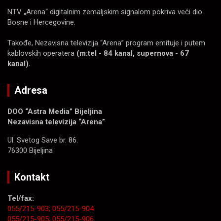
NTV „Arena“ digitalnim zemaljskim signalom pokriva veći dio
Bosne i Hercegovine.
Takođe, Nezavisna televizija “Arena” program emituje i putem
kablovskih operatera
(m:tel - 84 kanal, supernova - 67
kanal).
Adresa
DOO “Astra Media” Bijeljina
Nezavisna televizija “Arena”
Ul. Svetog Save br. 86.
76300 Bijeljina
Kontakt
Tel/fax:
055/215-903;
055/215-904
055/215-905;
055/215-906