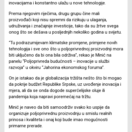
inovacijama i konstantno ulažu u nove tehnologije.
Prema njegovim riječima, drugu grupu čine mali
proizvođači koji nisu spremni da rizikuju u ulaganja,
udruživanja i značajnije investicije, tako da su žrtve svega
onog što se dešava u posljednjih nekoliko godina u svijetu.
“Tu podrazumijevam klimatske promjene, primjene novih
tehnologija i sve ono što u poljoprivrednoj proizvodnji mora
biti uključeno da bi ona bila održiva”, rekao je Minić na
panelu “Poljoprivreda budućnosti – inovacije u službi
razvoja” u okviru “Jahorina ekonomskog foruma”.
On je istakao da je globalizacija tržišta nešto što bi mogao
da pokrije budžet Republike Srpske, uz uvođenje inovacija i
mjera, ali da se onda dogode superćelijske oluje ili
pandemija koja napravi poremećaj na tržtu.
Minić je naveo da biti samoodrživ svako ko uspije da
organizuje poljoprivrednu proizvodnju u smislu realnih
prinosa i kvaliteta i onaj koji bude imao mogućnosti
primarne prerade.