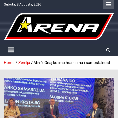
Skip
Subota, 8 Augusta, 2026
to
content
Provjereno. Tačno. Objektivno.
NTV Arena
Home
Zemlja
Minić: Onaj ko ima hranu ima i samostalnost