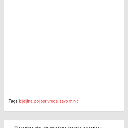
Tags:
bijeljina
,
poljoprivreda
,
savo minic
Navigacija