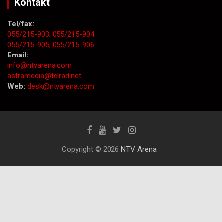
Kontakt
Tel/fax:
055/215-903;
055/215-904
055/215-905;
055/215-906
Email:
info@ntvarena.com
astramedia@telrad.net
Web:
desk@ntvarena.com
Copyright © 2026
NTV Arena