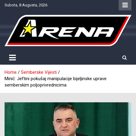
Skip
Subota, 8 Augusta, 2026
to
content
Provjereno. Tačno. Objektivno.
NTV Arena
Home
Semberske Vijesti
Minić: Jeftini pokušaj manipulacije bijeljinske uprave
semberskim poljoprivrednicima