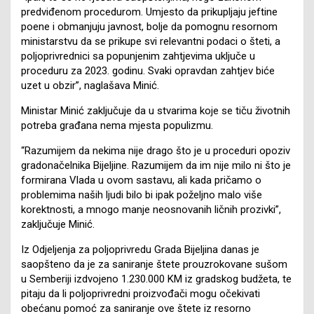
predviđenom procedurom. Umjesto da prikupljaju jeftine
poene i obmanjuju javnost, bolje da pomognu resornom
ministarstvu da se prikupe svi relevantni podaci o šteti, a
poljoprivrednici sa popunjenim zahtjevima uključe u
proceduru za 2023. godinu. Svaki opravdan zahtjev biće
uzet u obzir”, naglašava Minić.
Ministar Minić zaključuje da u stvarima koje se tiču životnih
potreba građana nema mjesta populizmu.
“Razumijem da nekima nije drago što je u proceduri opoziv
gradonačelnika Bijeljine. Razumijem da im nije milo ni što je
formirana Vlada u ovom sastavu, ali kada pričamo o
problemima naših ljudi bilo bi ipak poželjno malo više
korektnosti, a mnogo manje neosnovanih ličnih prozivki”,
zaključuje Minić.
Iz Odjeljenja za poljoprivredu Grada Bijeljina danas je
saopšteno da je za saniranje štete prouzrokovane sušom
u Semberiji izdvojeno 1.230.000 KM iz gradskog budžeta, te
pitaju da li poljoprivredni proizvođači mogu očekivati
obećanu pomoć za saniranje ove štete iz resorno