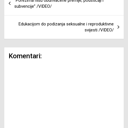
“Porezima nisu obuhvaćene premije, podsticaji i
članaka
subvencije” /VIDEO/
Edukacijom do podizanja seksualne i reproduktivne
svijesti /VIDEO/
Komentari: