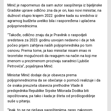
Minić je napomenuo da sam autor saopštenja iz bijeljinske
Gradske uprave odlično zna da je on, kao novi ministar, na
dužnost stupio krajem 2022. godine kada su sredstva iz
agrarnog budžeta uveliko bila i raspoređena i uplaćena
poljoprivrednicima.
“Takođe, odlično znaju da je Pravilnik o raspodjeli
sredstava za 2023. godinu usvojen nedavno i da je tek
počeo prijem zahtjeva naših poljoprivrednika po tom
osnovu. Prema tome, ja kao ministar nisam imao ni
teoretske mogućnosti da reagujem na način na koji me
imenom u prezimenom prozivaju saradnici Ljubiše
Petrovića”, pojašnjava Minić.
Ministar Minić dodaje da je obaveza prema
poljoprivrednicima da se obećanje o pomoći realizuje i da
će svaka preuzeta obaveza prethodne Vlade ili
predsjednika Republike Srpske Milorada Dodika biti
ispoštovana, pa tako i kada je šteta od prošlogodišnje
suše u pitanju.
“Ipak, to se ne rješava saopštenjima, nego zakonom