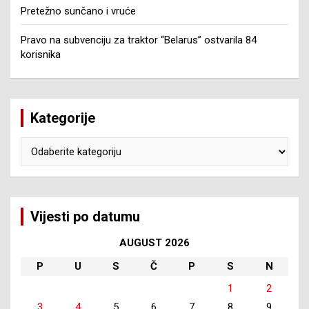
Pretežno sunčano i vruće
Pravo na subvenciju za traktor “Belarus” ostvarila 84
korisnika
Kategorije
Kategorije
Vijesti po datumu
AUGUST 2026
P
U
S
Č
P
S
N
1
2
3
4
5
6
7
8
9