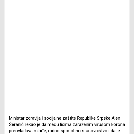
Ministar zdravlja i socijalne zaštite Republike Srpske Alen
Šeranić rekao je da među licima zaraženim virusom korona
preovladava mlađe, radno sposobno stanovništvo i da je