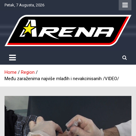
Skip
Petak, 7 Augusta, 2026
to
content
Provjereno. Tačno. Objektivno.
NTV Arena
Home
Region
Među zaraženima najviše mlađih i nevakcinisanih /VIDEO/