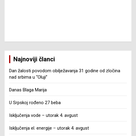
Najnoviji članci
Dan žalosti povodom obilježavanja 31 godine od zločina
nad srbima u “Oluji”
Danas Blaga Marija
U Srpskoj rođeno 27 beba
Isključenja vode – utorak 4. avgust
Isključenja el. energije – utorak 4. avgust