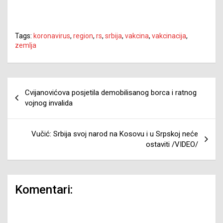
Tags:
koronavirus
,
region
,
rs
,
srbija
,
vakcina
,
vakcinacija
,
zemlja
Navigacija
Cvijanovićova posjetila demobilisanog borca i ratnog
članaka
vojnog invalida
Vučić: Srbija svoj narod na Kosovu i u Srpskoj neće
ostaviti /VIDEO/
Komentari: