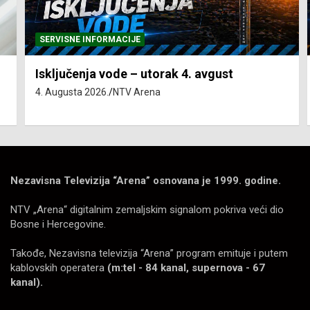
SERVISNE INFORMACIJE
Isključenja vode – utorak 4. avgust
4. Augusta 2026.
NTV Arena
Nezavisna Televizija “Arena” osnovana je 1999. godine.
NTV „Arena“ digitalnim zemaljskim signalom pokriva veći dio
Bosne i Hercegovine.
Takođe, Nezavisna televizija “Arena” program emituje i putem
kablovskih operatera
(m:tel - 84 kanal, supernova - 67
kanal).