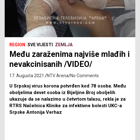
REGION
SVE VIJESTI
ZEMLJA
Među zaraženima najviše mlađih i
nevakcinisanih /VIDEO/
17. Augusta 2021.
NTV Arena
No Comments
U Srpskoj virus korona potvrđen kod 78 osoba. Među
oboljelima devet osoba iz Bijeljine.Broj oboljelih
ukazuje da se nalazimo u četvrtom talasu, rekla je za
RTRS Načelnica Klinike za infektivne bolesti UKC-a
Srpske Antonija Verhaz