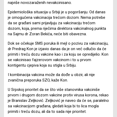
najviše novozaraženih nevakcinisano.
Epidemiološka situacija u Srbiji je u pogoršanju. Od danas
je omogućena vakcinacija trećom dozom. Nema potrebe
da se građani sami prijavljuju za vakcinaciju trećom
dozom, koja, prema riječima direktora vakcinalnog punkta
na Sajmu dr Zoran Bekića, neće biti obavezna.
Dok se očekuje SMS poruka ili mejl o pozivu za vakcinaciju,
dr Predrag Kon je izjavio danas da je on već odlučio da će
primiti i treću dozu vakcine kao i za koju se opredijelio. Kon
se vakcinisao fajzerovom vakcinom i to u prvom
kontigentu cjepiva koja su stigla u Srbiju.
I kombinacija vakcina može da dođe u obzir, ali nije
zvanična preporuka SZO, kaže Kon.
U Srpskoj prioritet da se što više stanovnika vakciniše
prvom i drugom dozom vakcine protiv virusa korona, rekao
je Branislav Zeljković. Zeljković je naveo da će se, paralelno
sa vakcinacijom građana, gledati koja bi to lica mogla
primiti i treću dozu, ali da to sada nije prioritet.