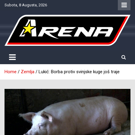
Skip
Subota, 8 Augusta, 2026
to
content
Provjereno. Tačno. Objektivno.
NTV Arena
Home
Zemlja
Lukić: Borba protiv svinjske kuge još traje