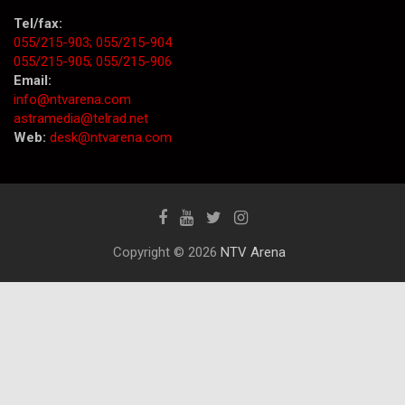
Tel/fax:
055/215-903;
055/215-904
055/215-905;
055/215-906
Email:
info@ntvarena.com
astramedia@telrad.net
Web:
desk@ntvarena.com
Copyright © 2026
NTV Arena