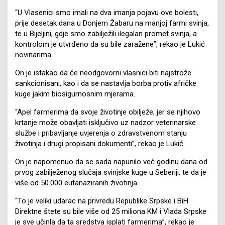
“U Vlasenici smo imali na dva imanja pojavu ove bolesti,
prije desetak dana u Donjem Žabaru na manjoj farmi svinja,
te u Bijeljini, gdje smo zabilježili ilegalan promet svinja, a
kontrolom je utvrđeno da su bile zaražene”, rekao je Lukić
novinarima.
On je istakao da će neodgovorni vlasnici biti najstrože
sankcionisani, kao i da se nastavlja borba protiv afričke
kuge jakim biosigurnosnim mjerama.
“Apel farmerima da svoje životinje obilježe, jer se njihovo
krtanje može obavljati isključivo uz nadzor veterinarske
službe i pribavljanje uvjerenja o zdravstvenom stanju
životinja i drugi propisani dokumenti”, rekao je Lukić.
On je napomenuo da se sada napunilo već godinu dana od
prvog zabilježenog slučaja svinjske kuge u Seberiji, te da je
više od 50.000 eutanaziranih životinja.
“To je veliki udarac na privredu Republike Srpske i BiH.
Direktne štete su bile više od 25 miliona KM i Vlada Srpske
je sve učinla da ta sredstva isplati farmerima”, rekao je