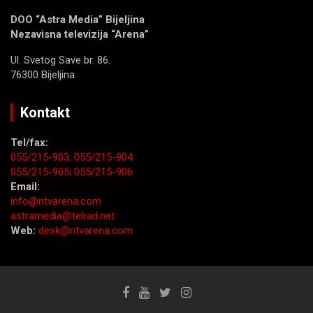
DOO “Astra Media” Bijeljina
Nezavisna televizija “Arena”
Ul. Svetog Save br. 86.
76300 Bijeljina
Kontakt
Tel/fax:
055/215-903;
055/215-904
055/215-905;
055/215-906
Email:
info@ntvarena.com
astramedia@telrad.net
Web:
desk@ntvarena.com