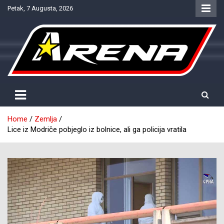
Skip
Petak, 7 Augusta, 2026
to
content
Provjereno. Tačno. Objektivno.
NTV Arena
Home
Zemlja
Lice iz Modriče pobjeglo iz bolnice, ali ga policija vratila