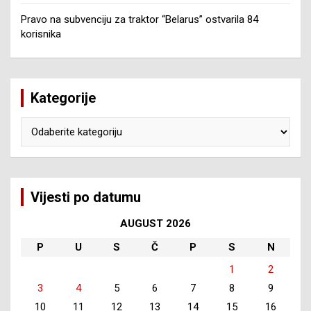
Pravo na subvenciju za traktor “Belarus” ostvarila 84
korisnika
Kategorije
Kategorije
Vijesti po datumu
AUGUST 2026
P
U
S
Č
P
S
N
1
2
3
4
5
6
7
8
9
10
11
12
13
14
15
16