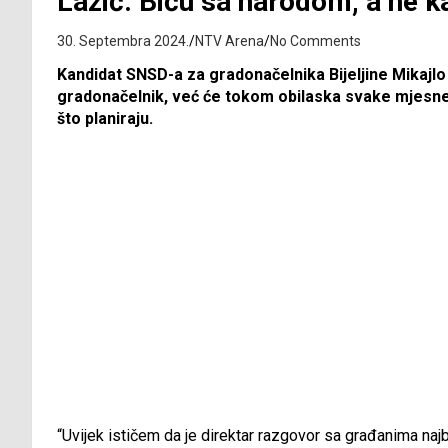
Lazić: Biću sa narodom, a ne k
30. Septembra 2024.
NTV Arena
No Comments
Kandidat SNSD-a za gradonačelnika Bijeljine Mikajlo 
gradonačelnik, već će tokom obilaska svake mjesne z
što planiraju.
“Uvijek ističem da je direktar razgovor sa građanima najbol