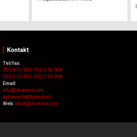
3. Augusta 2026.
NTV Arena
Kontakt
Tel/fax:
055/215-903;
055/215-904
055/215-905;
055/215-906
Email:
info@ntvarena.com
astramedia@telrad.net
Web:
desk@ntvarena.com