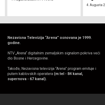
4. Augusta 2026.
NTV Arena
4. Augusta 
Nezavisna Televizija “Arena” osnovana je 1999.
godine.
NTV „Arena“ digitalnim zemaljskim signalom pokriva veći
dio Bosne i Hercegovine.
Takođe, Nezavisna televizija “Arena” program emituje i
putem kablovskih operatera
(m:tel - 84 kanal,
supernova - 67 kanal).