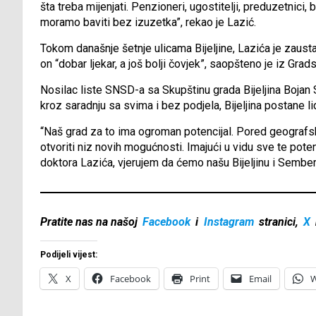
šta treba mijenjati. Penzioneri, ugostitelji, preduzetnici,
moramo baviti bez izuzetka”, rekao je Lazić.
Tokom današnje šetnje ulicama Bijeljine, Lazića je zaustavl
on “dobar ljekar, a još bolji čovjek”, saopšteno je iz Gra
Nosilac liste SNSD-a sa Skupštinu grada Bijeljina Bojan Sa
kroz saradnju sa svima i bez podjela, Bijeljina postane li
“Naš grad za to ima ogroman potencijal. Pored geografsko
otvoriti niz novih mogućnosti. Imajući u vidu sve te potenc
doktora Lazića, vjerujem da ćemo našu Bijeljinu i Semberi
Pratite nas na našoj
Facebook
i
Instagram
stranici,
X
Podijeli vijest:
X
Facebook
Print
Email
W