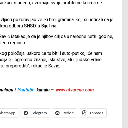
 bankari, studenti, svi imaju svoje probleme kojima se
jao i pozdravljao veliki broj građana, koji su isticali da je
dskog odbora SNSD-a Bijeljina.
vić istakao je da je njihov cilj da u naredne četiri godine,
der u regionu.
g položaja, uskoro će tu biti i auto-put koji će nam
ijale i ogromno znanje, iskustvo, ali i ljudske vrline
ju preporoditi”, rekao je Savić.
nalogu i
Youtube
kanalu –
www.ntvarena.com
hatsApp
Telegram
Reddit
Threads