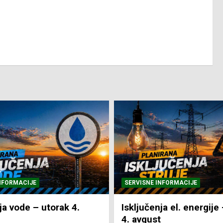
NFORMACIJE
SVE VIJESTI
VRIJEME
ja el. energije – utorak
Pretežno sunčano i vru
4. Augusta 2026.
NTV Arena