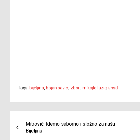
Tags:
bijeljina
,
bojan savic
,
izbori
,
mikajlo lazic
,
snsd
Navigacija
Mitrović: Idemo saborno i složno za našu
članaka
Bijeljinu