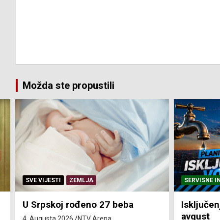
Možda ste propustili
SERVISNE INFORMACIJE
SERVISNE I
Isključenja vode – utorak 4.
Isključen
avgust
4. avgust