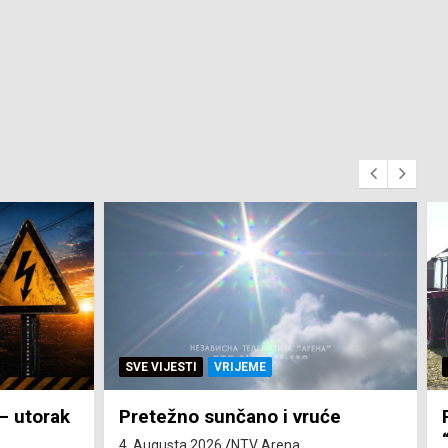
SVE VIJESTI
ZEMLJA
će
Pravo na subvenciju za traktor
“Belarus” ostvarila 84 korisnika