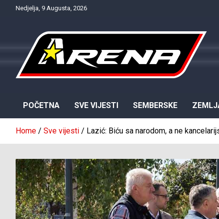
Skip
Nedjelja, 9 Augusta, 2026
to
content
Provjereno. Tačno. Objektivno.
NTV Arena
POČETNA
SVE VIJESTI
SEMBERSKE
ZEMLJ
Home
Sve vijesti
Lazić: Biću sa narodom, a ne kancelarij