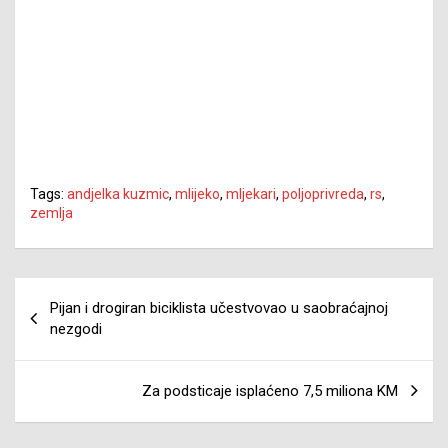
Tags:
andjelka kuzmic
,
mlijeko
,
mljekari
,
poljoprivreda
,
rs
,
zemlja
Navigacija
Pijan i drogiran biciklista učestvovao u saobraćajnoj
članaka
nezgodi
Za podsticaje isplaćeno 7,5 miliona KM