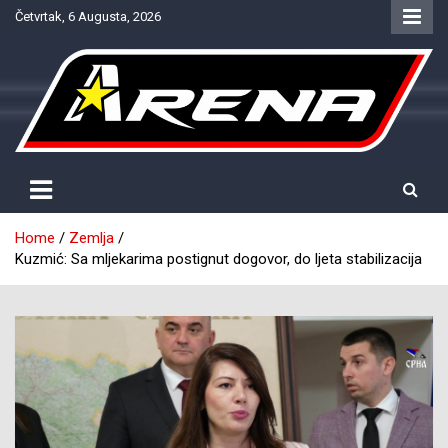
Skip
Četvrtak, 6 Augusta, 2026
to
content
Provjereno. Tačno. Objektivno.
NTV Arena
Home
Zemlja
Kuzmić: Sa mljekarima postignut dogovor, do ljeta stabilizacija