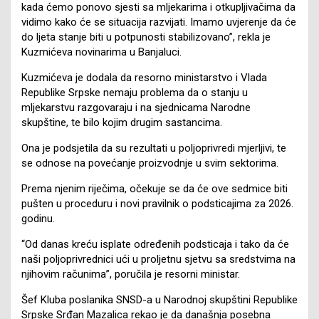
kada ćemo ponovo sjesti sa mljekarima i otkupljivačima da
vidimo kako će se situacija razvijati. Imamo uvjerenje da će
do ljeta stanje biti u potpunosti stabilizovano”, rekla je
Kuzmićeva novinarima u Banjaluci.
Kuzmićeva je dodala da resorno ministarstvo i Vlada
Republike Srpske nemaju problema da o stanju u
mljekarstvu razgovaraju i na sjednicama Narodne
skupštine, te bilo kojim drugim sastancima.
Ona je podsjetila da su rezultati u poljoprivredi mjerljivi, te
se odnose na povećanje proizvodnje u svim sektorima.
Prema njenim riječima, očekuje se da će ove sedmice biti
pušten u proceduru i novi pravilnik o podsticajima za 2026.
godinu.
“Od danas kreću isplate određenih podsticaja i tako da će
naši poljoprivrednici ući u proljetnu sjetvu sa sredstvima na
njihovim računima”, poručila je resorni ministar.
Šef Kluba poslanika SNSD-a u Narodnoj skupštini Republike
Srpske Srđan Mazalica rekao je da današnja posebna