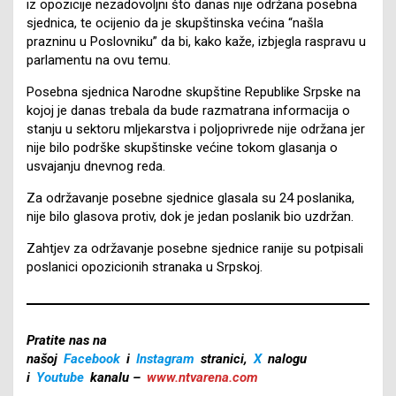
iz opozicije nezadovoljni što danas nije održana posebna
sjednica, te ocijenio da je skupštinska većina “našla
prazninu u Poslovniku” da bi, kako kaže, izbjegla raspravu u
parlamentu na ovu temu.
Posebna sjednica Narodne skupštine Republike Srpske na
kojoj je danas trebala da bude razmatrana informacija o
stanju u sektoru mljekarstva i poljoprivrede nije održana jer
nije bilo podrške skupštinske većine tokom glasanja o
usvajanju dnevnog reda.
Za održavanje posebne sjednice glasala su 24 poslanika,
nije bilo glasova protiv, dok je jedan poslanik bio uzdržan.
Zahtjev za održavanje posebne sjednice ranije su potpisali
poslanici opozicionih stranaka u Srpskoj.
Pratite nas na
našoj
Facebook
i
Instagram
stranici,
X
nalogu
i
Youtube
kanalu –
www.ntvarena.com