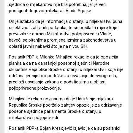
sjednica o mljekarstvu nije bila potrebna, jer je već
postignut dogovor mljekara i Vlade Srpske.
On je istakao da je informacija o stanju u mljekarstvu puna
selektivno izabranih podataka, te se predlažu mjere koje
prevazilaze domen Ministarstva poljoprivrede i Vlade,
baveći se pitanjima promjena izmjena zakonodavstva u
oblasti javnih nabavki što je na nivou BiH.
Poslanik PDP-a Milanko Mihajlica rekao je da je opozicija
planirala da na današnjoj posebnoj sjednici Narodne
skupštine Republike Srpske o stanju u mljekarstvu, koja nije
održana jer nije bilo podrške za usvajanje dnevnog reda,
predloži usvajanje zakona o podsticajima u oblasti
poljoprivredne proizvodnje.
Mihajlica je rekao novinarima da je Udruženje mljekara
Republike Srpske podržalo zahtjev opozicije za održavanje
posebne sjednice parlamenta Srpske o stanju u
mljekarstvu i poljoprivredi.
Poslanik PDP-a Bojan Kresojević izjavio je da su poslanici