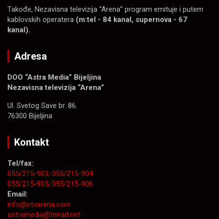
Takođe, Nezavisna televizija “Arena” program emituje i putem
kablovskih operatera
(m:tel - 84 kanal, supernova - 67
kanal).
Adresa
DOO “Astra Media” Bijeljina
Nezavisna televizija “Arena”
Ul. Svetog Save br. 86.
76300 Bijeljina
Kontakt
Tel/fax:
055/215-903;
055/215-904
055/215-905;
055/215-906
Email:
info@ntvarena.com
astramedia@telrad.net