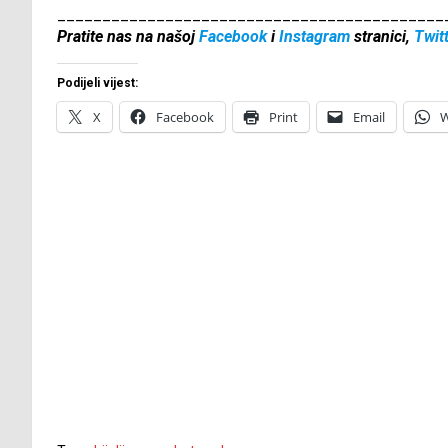
___________________________________________
Pratite nas na našoj
Facebook
i
Instagram
stranici,
Twit
Podijeli vijest:
X
Facebook
Print
Email
W