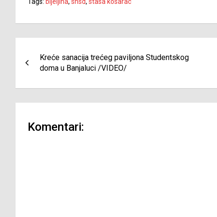
Tags:
bijeljina
,
snsd
,
stasa kosarac
Navigacija
Kreće sanacija trećeg paviljona Studentskog
članaka
doma u Banjaluci /VIDEO/
Komentari: