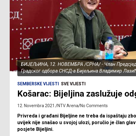
БИЈЕЉИНА, 12. НОВЕМБРА /СРНА/ - Члан Предсјед
Градског одбора СНСД-а Бијељина Владимир Лазић
SEMBERSKE VIJESTI
SVE VIJESTI
Košarac: Bijeljina zaslužuje o
12. Novembra 2021.
NTV Arena
No Comments
Privreda i građani Bijeljine ne treba da ispaštaju z
uvijek nije snašao u svojoj ulozi, poručio je član 
posjete Bijeljini.