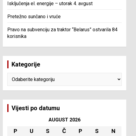
Isključenja el. energije – utorak 4. avgust
Pretežno sunčano i vruće
Pravo na subvenciju za traktor “Belarus” ostvarila 84
korisnika
Kategorije
Kategorije
Vijesti po datumu
AUGUST 2026
P
U
S
Č
P
S
N