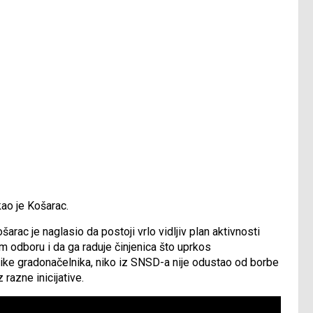
kao je Košarac.
ošarac je naglasio da postoji vrlo vidljiv plan aktivnosti
om odboru i da ga raduje činjenica što uprkos
tike gradonačelnika, niko iz SNSD-a nije odustao od borbe
 razne inicijative.