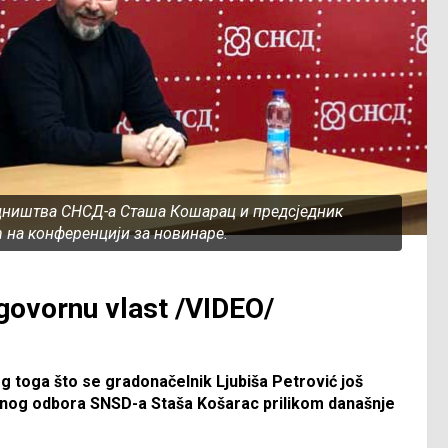
ништва СНСД-а Сташа Кошарац и предсједник
 на конференцији за новинаре.
dgovornu vlast /VIDEO/
bog toga što se gradonačelnik Ljubiša Petrović još
glavnog odbora SNSD-a Staša Košarac prilikom današnje