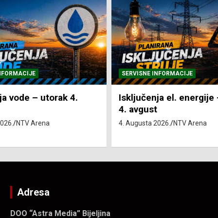
NFORMACIJE
SVE VIJESTI
VRIJEME
ja el. energije – utorak
Pretežno sunčano i vru
4. Augusta 2026.
NTV Arena
2026.
NTV Arena
Adresa
DOO “Astra Media” Bijeljina