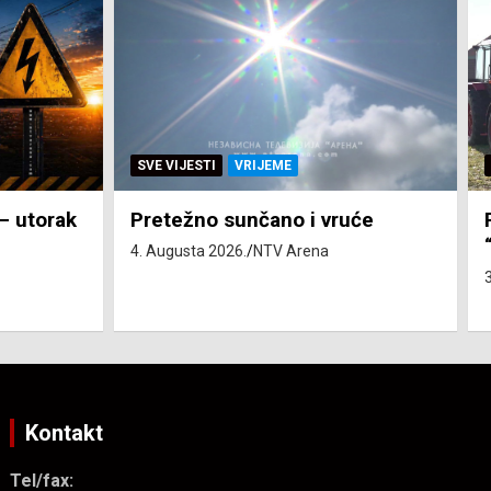
SVE VIJESTI
ZEMLJA
će
Pravo na subvenciju za traktor
“Belarus” ostvarila 84 korisnika
3. Augusta 2026.
NTV Arena
Kontakt
Tel/fax: