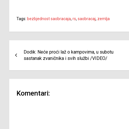
Tags:
bezbjednost saobracaja
,
rs
,
saobracaj
,
zemlja
Navigacija
Dodik: Neće proći laž o kampovima, u subotu
članaka
sastanak zvaničnika i svih službi /VIDEO/
Komentari: