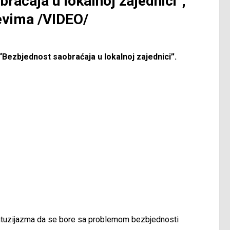
raćaja u lokalnoj zajednici”;
tevima /VIDEO/
Bezbjednost saobraćaja u lokalnoj zajednici”.
o entuzijazma da se bore sa problemom bezbjednosti