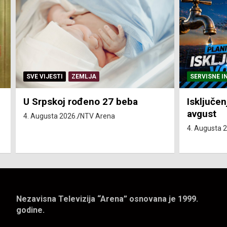
SERVISNE INFORMACIJE
SERVISNE I
Isključenja vode – utorak 4.
Isključen
avgust
4. avgust
4. Augusta 2026.
NTV Arena
4. Augusta 
Nezavisna Televizija “Arena” osnovana je 1999.
godine.