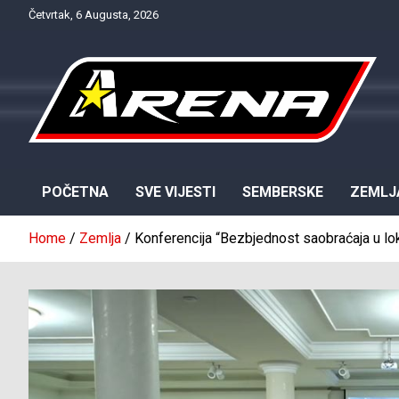
Skip
Četvrtak, 6 Augusta, 2026
to
content
Provjereno. Tačno. Objektivno.
NTV Arena
POČETNA
SVE VIJESTI
SEMBERSKE
ZEMLJ
Home
Zemlja
Konferencija “Bezbjednost saobraćaja u lok