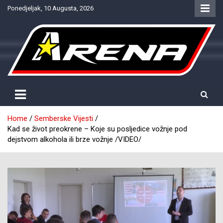
Skip
Ponedjeljak, 10 Augusta, 2026
to
content
Provjereno. Tačno. Objektivno.
NTV Arena
Home
Semberske Vijesti
Kad se život preokrene – Koje su posljedice vožnje pod
dejstvom alkohola ili brze vožnje /VIDEO/