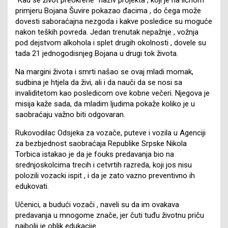
primjeru Bojana Šuvire pokazao đacima , do čega može
dovesti saboraćajna nezgoda i kakve posledice su moguće
nakon teških povreda. Jedan trenutak nepažnje , vožnja
pod dejstvom alkohola i splet drugih okolnosti , dovele su
tada 21 jednogodisnjeg Bojana u drugi tok života.
Na margini života i smrti našao se ovaj mladi momak,
sudbina je htjela da živi, ali i da nauči da se nosi sa
invaliditetom kao posledicom ove kobne večeri. Njegova je
misija kaže sada, da mladim ljudima pokaže koliko je u
saobraćaju važno biti odgovaran.
Rukovodilac Odsjeka za vozače, puteve i vozila u Agenciji
za bezbjednost saobraćaja Republike Srpske Nikola
Torbica istakao je da je fouks predavanja bio na
srednjoskolcima trecih i cetvrtih razreda, koji jos nisu
polozili vozacki ispit , i da je zato vazno preventivno ih
edukovati.
Učenici, a budući vozači , naveli su da im ovakava
predavanja u mnogome znače, jer čuti tuđu životnu priču
najbolji je oblik edukacije.