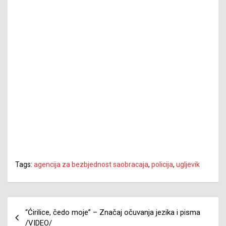
Tags:
agencija za bezbjednost saobracaja
,
policija
,
ugljevik
Navigacija
“Ćirilice, čedo moje” – Značaj očuvanja jezika i pisma
članaka
/VIDEO/