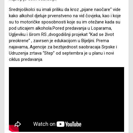
Srednjoškolci su imali priliku da kroz „pijane naočare“ vide
kako alkohol djeluje prvenstveno na vid čovjeka, kao i koje
su to motoričke sposobnosti koje su im otežane kada su
pod uticajem alkohola.Pored predavanja u Loparama,
Ugljeviku i širom RS ,dvogodišnji projekat “Kad se život
preokrene” , zavrsen je edukacijom u Bijeljini. Prema
najavama, Agencije za bezbjednost saobracaja Srpske i
Udruzenja zrtava “Step” od septembra je u planu i novi
ciklus predavanja.