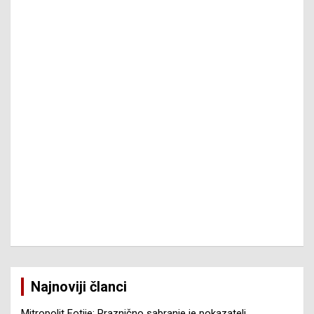
Najnoviji članci
Mitropolit Fotije: Praznično sabranje je pokazatelj