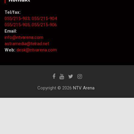
Tel/fax:
055/215-903;
055/215-904
055/215-905;
055/215-906
Email:
info@ntvarena.com
astramedia@telrad.net
Web:
desk@ntvarena.com
Copyright © 2026
NTV Arena