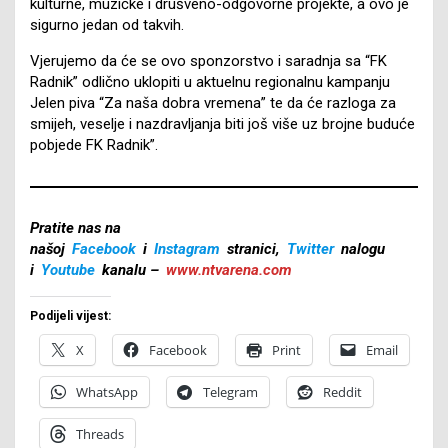
kulturne, muzičke i drušveno-odgovorne projekte, a ovo je
sigurno jedan od takvih.
Vjerujemo da će se ovo sponzorstvo i saradnja sa “FK
Radnik” odlično uklopiti u aktuelnu regionalnu kampanju
Jelen piva “Za naša dobra vremena” te da će razloga za
smijeh, veselje i nazdravljanja biti još više uz brojne buduće
pobjede FK Radnik”.
Pratite nas na
našoj
Facebook
i
Instagram
stranici,
Twitter
nalogu
i
Youtube
kanalu –
www.ntvarena.com
Podijeli vijest:
X
Facebook
Print
Email
WhatsApp
Telegram
Reddit
Threads