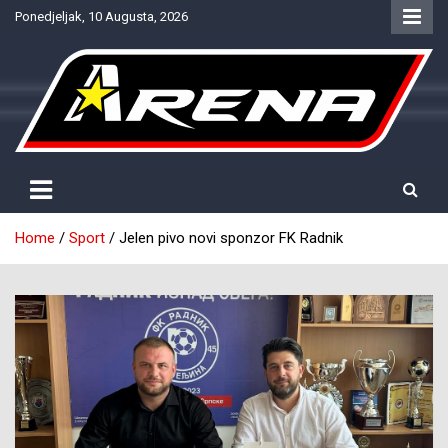
Skip
Ponedjeljak, 10 Augusta, 2026
to
content
Provjereno. Tačno. Objektivno.
NTV Arena
Home
Sport
Jelen pivo novi sponzor FK Radnik