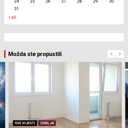
24
25
26
27
28
29
30
31
« jul
Možda ste propustili
SVE VIJESTI
ZEMLJA