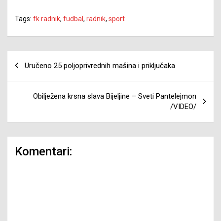
Tags:
fk radnik
,
fudbal
,
radnik
,
sport
Navigacija
Uručeno 25 poljoprivrednih mašina i priključaka
članaka
Obilježena krsna slava Bijeljine – Sveti Pantelejmon
/VIDEO/
Komentari: