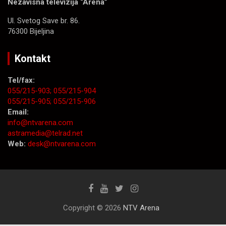
Nezavisna televizija “Arena”
Ul. Svetog Save br. 86.
76300 Bijeljina
Kontakt
Tel/fax:
055/215-903;
055/215-904
055/215-905;
055/215-906
Email:
info@ntvarena.com
astramedia@telrad.net
Web:
desk@ntvarena.com
Copyright © 2026
NTV Arena