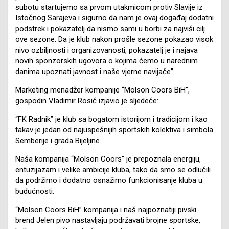
subotu startujemo sa prvom utakmicom protiv Slavije iz
Istočnog Sarajeva i sigurno da nam je ovaj događaj dodatni
podstrek i pokazatelj da nismo sami u borbi za najviši cilj
ove sezone. Da je klub nakon prošle sezone pokazao visok
nivo ozbiljnosti i organizovanosti, pokazatelj je i najava
novih sponzorskih ugovora o kojima ćemo u narednim
danima upoznati javnost i naše vjerne navijače”.
Marketing menadžer kompanije “Molson Coors BiH”,
gospodin Vladimir Rosić izjavio je sljedeće:
“FK Radnik” je klub sa bogatom istorijom i tradicijom i kao
takav je jedan od najuspešnijih sportskih kolektiva i simbola
Semberije i grada Bijeljine.
Naša kompanija “Molson Coors” je prepoznala energiju,
entuzijazam i velike ambicije kluba, tako da smo se odlučili
da podržimo i dodatno osnažimo funkcionisanje kluba u
budućnosti.
“Molson Coors BiH” kompanija i naš najpoznatiji pivski
brend Jelen pivo nastavljaju podržavati brojne sportske,