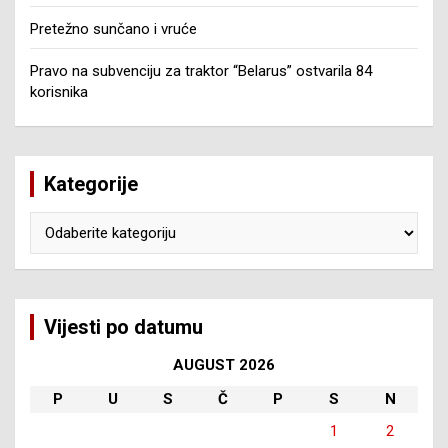
Pretežno sunčano i vruće
Pravo na subvenciju za traktor “Belarus” ostvarila 84
korisnika
Kategorije
Kategorije
Vijesti po datumu
AUGUST 2026
P
U
S
Č
P
S
N
1
2