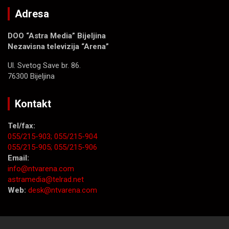
Adresa
DOO “Astra Media” Bijeljina
Nezavisna televizija “Arena”
Ul. Svetog Save br. 86.
76300 Bijeljina
Kontakt
Tel/fax:
055/215-903;
055/215-904
055/215-905;
055/215-906
Email:
info@ntvarena.com
astramedia@telrad.net
Web:
desk@ntvarena.com