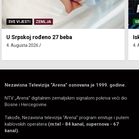
SERVISNE INFORMACIJE
Isključenja vode – utorak 4. avgust
4. Augusta 2026.
Nezavisna Televizija “Arena” osnovana je 1999. godine.
NTV „Arena“ digitalnim zemaljskim signalom pokriva veći dio
Bosne i Hercegovine.
Takođe, Nezavisna televizija “Arena” program emituje i putem
kablovskih operatera
(m:tel - 84 kanal, supernova - 67
kanal).