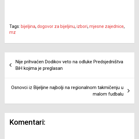
Tags:
bijeljina
,
dogovor za bijeljinu
,
izbori
,
mjesne zajednice
,
mz
Navigacija
Nije prihvaćen Dodikov veto na odluke Predsjedništva
članaka
BiH kojima je preglasan
Osnovci iz Bijeljine najbolji na regionalnom takmičenju u
malom fudbalu
Komentari: