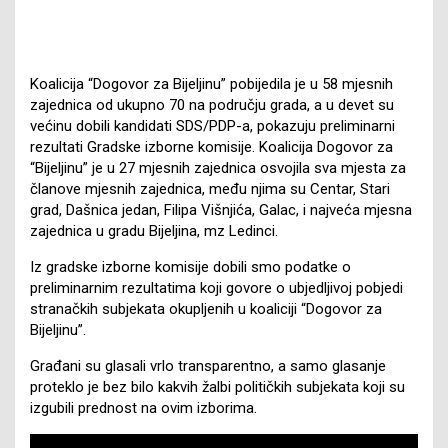
Koalicija “Dogovor za Bijeljinu” pobijedila je u 58 mjesnih
zajednica od ukupno 70 na području grada, a u devet su
većinu dobili kandidati SDS/PDP-a, pokazuju preliminarni
rezultati Gradske izborne komisije. Koalicija Dogovor za
“Bijeljinu” je u 27 mjesnih zajednica osvojila sva mjesta za
članove mjesnih zajednica, među njima su Centar, Stari
grad, Dašnica jedan, Filipa Višnjića, Galac, i najveća mjesna
zajednica u gradu Bijeljina, mz Ledinci.
Iz gradske izborne komisije dobili smo podatke o
preliminarnim rezultatima koji govore o ubjedljivoj pobjedi
stranačkih subjekata okupljenih u koaliciji “Dogovor za
Bijeljinu”.
Građani su glasali vrlo transparentno, a samo glasanje
proteklo je bez bilo kakvih žalbi političkih subjekata koji su
izgubili prednost na ovim izborima.