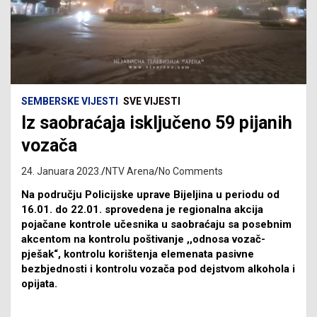
SEMBERSKE VIJESTI
SVE VIJESTI
Iz saobraćaja isključeno 59 pijanih
vozača
24. Januara 2023.
NTV Arena
No Comments
Na području Policijske uprave Bijeljina u periodu od
16.01. do 22.01. sprovedena je regionalna akcija
pojačane kontrole učesnika u saobraćaju sa posebnim
akcentom na kontrolu poštivanje ,,odnosa vozač-
pješak“, kontrolu korištenja elemenata pasivne
bezbjednosti i kontrolu vozača pod dejstvom alkohola i
opijata.