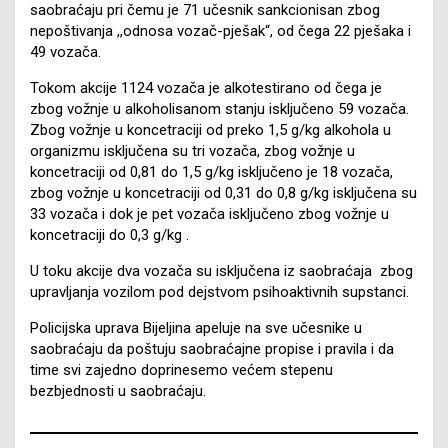
saobraćaju pri čemu je 71 učesnik sankcionisan zbog
nepoštivanja ,,odnosa vozač-pješak“, od čega 22 pješaka i
49 vozača.
Tokom akcije 1124 vozača je alkotestirano od čega je
zbog vožnje u alkoholisanom stanju isključeno 59 vozača.
Zbog vožnje u koncetraciji od preko 1,5 g/kg alkohola u
organizmu isključena su tri vozača, zbog vožnje u
koncetraciji od 0,81 do 1,5 g/kg isključeno je 18 vozača,
zbog vožnje u koncetraciji od 0,31 do 0,8 g/kg isključena su
33 vozača i dok je pet vozača isključeno zbog vožnje u
koncetraciji do 0,3 g/kg .
U toku akcije dva vozača su isključena iz saobraćaja zbog
upravljanja vozilom pod dejstvom psihoaktivnih supstanci.
Policijska uprava Bijeljina apeluje na sve učesnike u
saobraćaju da poštuju saobraćajne propise i pravila i da
time svi zajedno doprinesemo većem stepenu
bezbjednosti u saobraćaju.