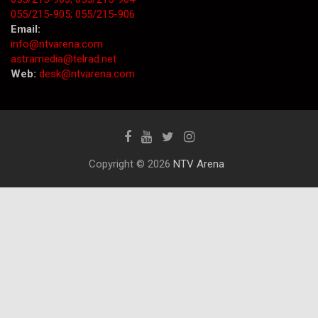
055/215-905;
055/215-906
Email:
info@ntvarena.com
astramedia@telrad.net
Web:
desk@ntvarena.com
Copyright © 2026
NTV Arena