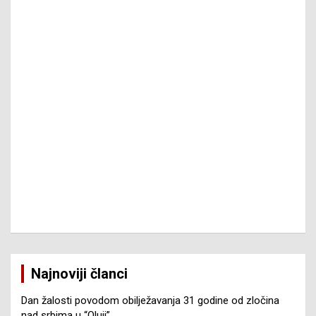
Najnoviji članci
Dan žalosti povodom obilježavanja 31 godine od zločina
nad srbima u “Oluji”