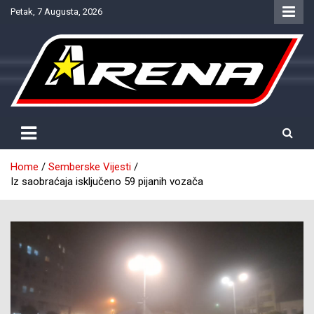
Skip
Petak, 7 Augusta, 2026
to
content
Provjereno. Tačno. Objektivno.
NTV Arena
Home
Semberske Vijesti
Iz saobraćaja isključeno 59 pijanih vozača