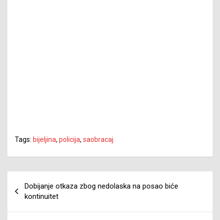
Tags:
bijeljina
,
policija
,
saobracaj
Navigacija
Dobijanje otkaza zbog nedolaska na posao biće
članaka
kontinuitet