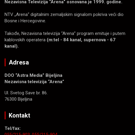
Nezavisna Televizija “Arena” osnovana je 1999. godine.
NTV „Arena“ digitalnim zemaljskim signalom pokriva veći dio
Bosne i Hercegovine.
Takođe, Nezavisna televizija “Arena” program emituje i putem
kablovskih operatera
(m:tel - 84 kanal, supernova - 67
kanal).
Adresa
DOO “Astra Media” Bijeljina
Nezavisna televizija “Arena”
Ul. Svetog Save br. 86.
76300 Bijeljina
Kontakt
Tel/fax:
055/215-903;
055/215-904