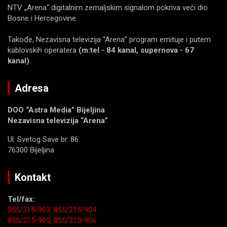
NTV „Arena“ digitalnim zemaljskim signalom pokriva veći dio
Bosne i Hercegovine.
Takođe, Nezavisna televizija “Arena” program emituje i putem
kablovskih operatera
(m:tel - 84 kanal, supernova - 67
kanal).
Adresa
DOO “Astra Media” Bijeljina
Nezavisna televizija “Arena”
Ul. Svetog Save br. 86.
76300 Bijeljina
Kontakt
Tel/fax:
055/215-903;
055/215-904
055/215-905;
055/215-906