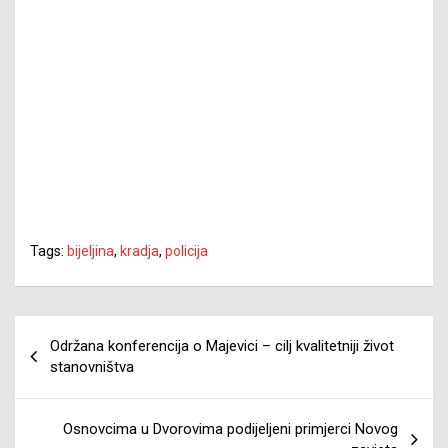
Tags:
bijeljina
,
kradja
,
policija
Navigacija
Održana konferencija o Majevici – cilj kvalitetniji život
članaka
stanovništva
Osnovcima u Dvorovima podijeljeni primjerci Novog