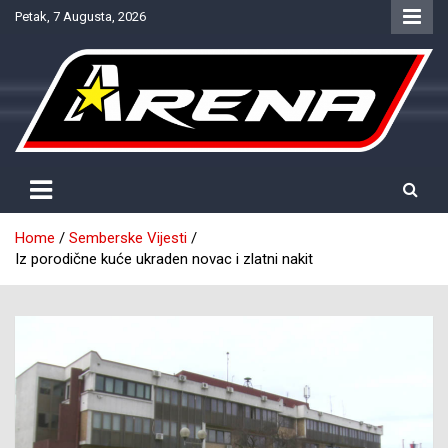
Skip
Petak, 7 Augusta, 2026
to
content
Provjereno. Tačno. Objektivno.
NTV Arena
Home
Semberske Vijesti
Iz porodične kuće ukraden novac i zlatni nakit