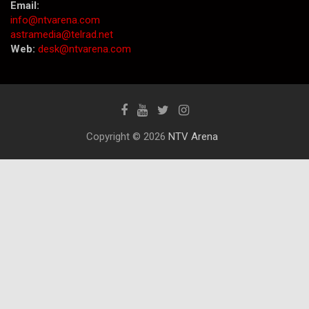
Email:
info@ntvarena.com
astramedia@telrad.net
Web:
desk@ntvarena.com
Copyright © 2026
NTV Arena