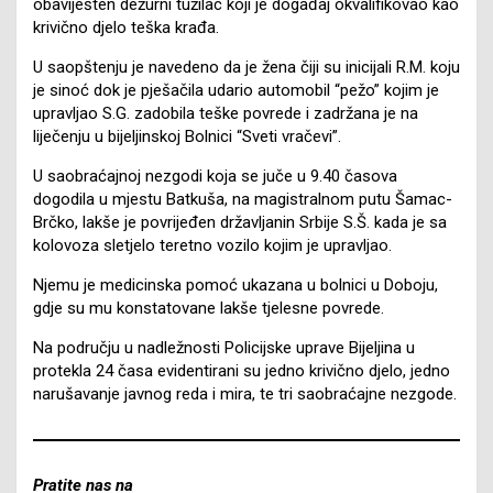
obaviješten dežurni tužilac koji je događaj okvalifikovao kao
krivično djelo teška krađa.
U saopštenju je navedeno da je žena čiji su inicijali R.M. koju
je sinoć dok je pješačila udario automobil “pežo” kojim je
upravljao S.G. zadobila teške povrede i zadržana je na
liječenju u bijeljinskoj Bolnici “Sveti vračevi”.
U saobraćajnoj nezgodi koja se juče u 9.40 časova
dogodila u mjestu Batkuša, na magistralnom putu Šamac-
Brčko, lakše je povrijeđen državljanin Srbije S.Š. kada je sa
kolovoza sletjelo teretno vozilo kojim je upravljao.
Njemu je medicinska pomoć ukazana u bolnici u Doboju,
gdje su mu konstatovane lakše tjelesne povrede.
Na području u nadležnosti Policijske uprave Bijeljina u
protekla 24 časa evidentirani su jedno krivično djelo, jedno
narušavanje javnog reda i mira, te tri saobraćajne nezgode.
Pratite nas na