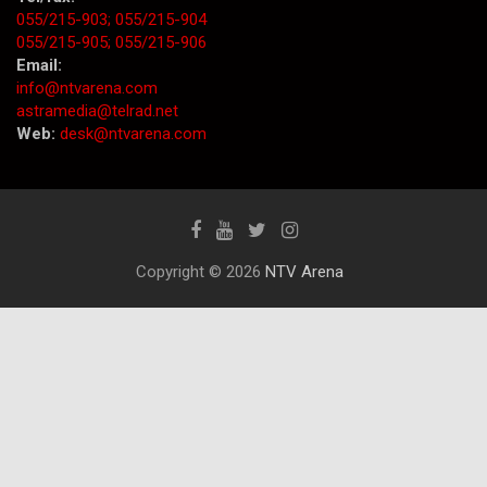
055/215-903;
055/215-904
055/215-905;
055/215-906
Email:
info@ntvarena.com
astramedia@telrad.net
Web:
desk@ntvarena.com
Copyright © 2026
NTV Arena