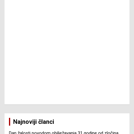
Najnoviji članci
Dan žalosti povodom obilježavanja 31 godine od zločina