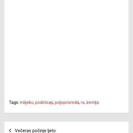
Tags:
mlijeko
,
podsticaji
,
poljoprivreda
,
rs
,
zemlja
Navigacija
Večeras počinje ljeto