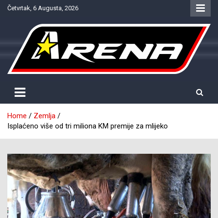
Skip
Četvrtak, 6 Augusta, 2026
to
content
Provjereno. Tačno. Objektivno.
NTV Arena
Home
Zemlja
Isplaćeno više od tri miliona KM premije za mlijeko