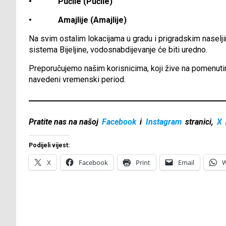
• Pučile (Pučile)
• Amajlije (Amajlije)
Na svim ostalim lokacijama u gradu i prigradskim nasel
sistema Bijeljine, vodosnabdijevanje će biti uredno.
Preporučujemo našim korisnicima, koji žive na pomenut
navedeni vremenski period.
Pratite nas na našoj
Facebook
i
Instagram
stranici,
X
Podijeli vijest:
X
Facebook
Print
Email
W