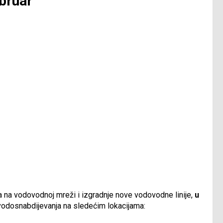
ebruar
ra na vodovodnoj mreži i izgradnje nove vodovodne linije,
u
 vodosnabdijevanja na sledećim lokacijama: