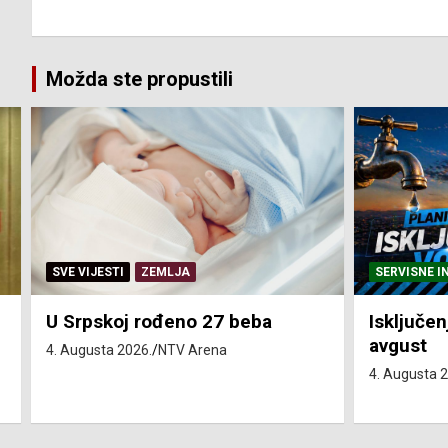
Možda ste propustili
SERVISNE INFORMACIJE
SERVISNE I
Isključenja vode – utorak 4.
Isključen
avgust
4. avgust
4. Augusta 2026.
NTV Arena
4. Augusta 