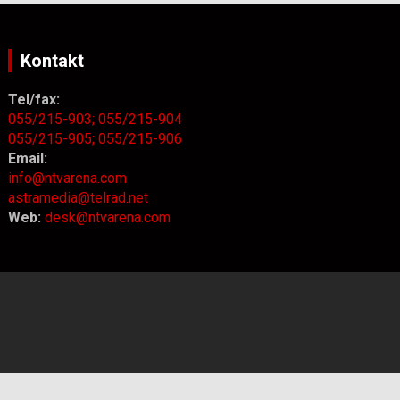
Kontakt
Tel/fax:
055/215-903;
055/215-904
055/215-905;
055/215-906
Email:
info@ntvarena.com
astramedia@telrad.net
Web:
desk@ntvarena.com