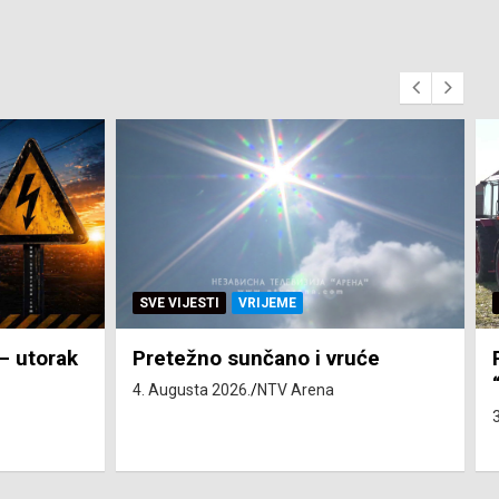
SVE VIJESTI
ZEMLJA
će
Pravo na subvenciju za traktor
“Belarus” ostvarila 84 korisnika
3. Augusta 2026.
NTV Arena