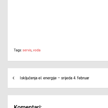
Tags:
servis
,
voda
Navigacija
Isključenja el. energije – srijeda 4. februar
članaka
Komentari: