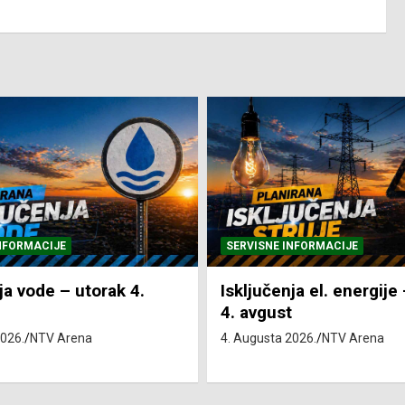
NFORMACIJE
SVE VIJESTI
VRIJEME
ja el. energije – utorak
Pretežno sunčano i vru
4. Augusta 2026.
NTV Arena
2026.
NTV Arena