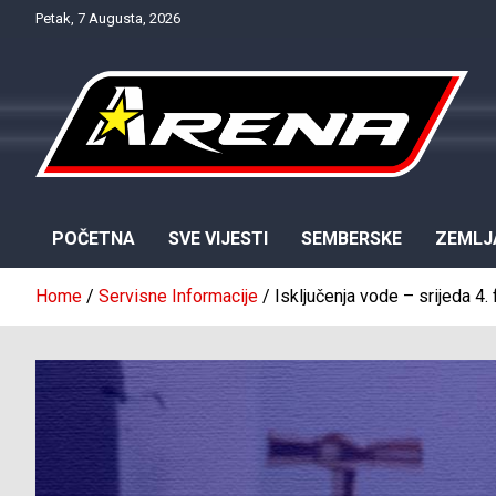
Skip
Petak, 7 Augusta, 2026
to
content
Provjereno. Tačno. Objektivno.
NTV Arena
POČETNA
SVE VIJESTI
SEMBERSKE
ZEMLJ
Home
Servisne Informacije
Isključenja vode – srijeda 4.