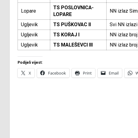
TS POSLOVNICA-
Lopare
NN izlaz Sim
LOPARE
Ugljevik
TS PUŠKOVAC II
Svi NN izlazi
Ugljevik
TS KORAJ I
NN izlaz broj
Ugljevik
TS MALEŠEVCI III
NN izlaz broj
Podijeli vijest:
X
Facebook
Print
Email
W