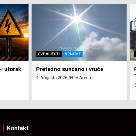
SVE VIJESTI
ZEMLJA
će
Pravo na subvenciju za traktor
“Belarus” ostvarila 84 korisnika
3. Augusta 2026.
NTV Arena
Kontakt