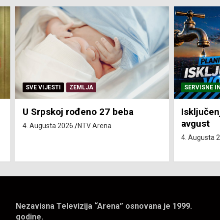
SERVISNE INFORMACIJE
SERVISNE I
Isključenja vode – utorak 4.
Isključen
avgust
4. avgust
4. Augusta 2026.
NTV Arena
4. Augusta 
Nezavisna Televizija “Arena” osnovana je 1999.
godine.