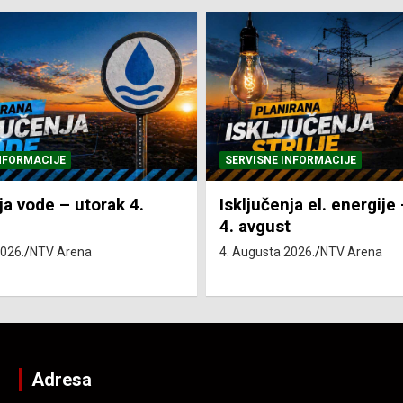
NFORMACIJE
SVE VIJESTI
VRIJEME
ja el. energije – utorak
Pretežno sunčano i vru
4. Augusta 2026.
NTV Arena
2026.
NTV Arena
Adresa