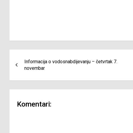
Navigacija
Informacija o vodosnabdijevanju – četvrtak 7.
članaka
novembar
Komentari: