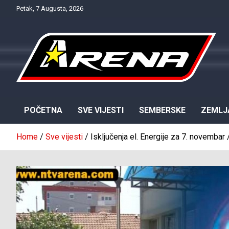
Skip
Petak, 7 Augusta, 2026
to
content
Provjereno. Tačno. Objektivno.
NTV Arena
POČETNA
SVE VIJESTI
SEMBERSKE
ZEMLJ
Home
Sve vijesti
Isključenja el. Energije za 7. novembar 