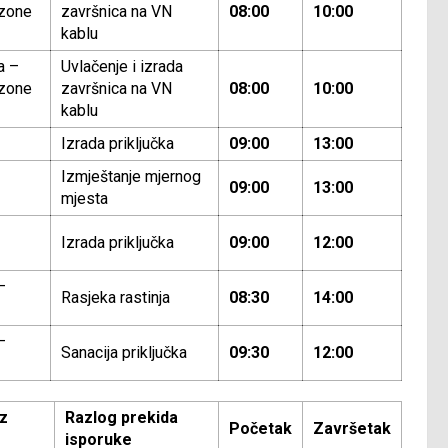
 zone
završnica na VN
08:00
10:00
kablu
a –
Uvlačenje i izrada
 zone
završnica na VN
08:00
10:00
kablu
Izrada priključka
09:00
13:00
Izmještanje mjernog
09:00
13:00
mjesta
Izrada priključka
09:00
12:00
–
Rasjeka rastinja
08:30
14:00
–
Sanacija priključka
09:30
12:00
z
Razlog prekida
Početak
Završetak
isporuke