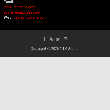
Email:
info@ntvarena.com
astramedia@telrad.net
Web:
desk@ntvarena.com
Copyright © 2026
NTV Arena