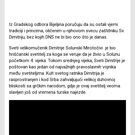
Iz Gradskog odbora Bijeljina poručuju da su ostali vjerni
tradiciji i princima, oličenim u njihovom svecu zaštitniku Sv.
Dimitriju, bez kojih DNS ne bi bio ono što je danas.
Sveti velikomučenik Dimitrije Solunski Mirotočivi je bio
hrišćanski svetitelj za koga se veruje da je živio u Solunu
početkom 4. vijeka. Tokom srednjeg vijeka, Sveti Dimitrije je
poštovan kao jedan od najvažnijih pravoslavnih vojnika
među svetiteljima. Kult svetog ratnika Dimitrija je
rasprostranjen i kod Srba zahvaljujući velikoj duhovnoj
bliskosti sa grčkim narodom, gdje je ovaj svetitelj veoma
slavljen još od vremena turske najezde.