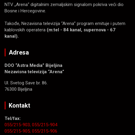
NTV „Arena“ digitalnim zemaljskim signalom pokriva veći dio
Bosne i Hercegovine.
Takođe, Nezavisna televizija “Arena” program emituje i putem
kablovskih operatera
(m:tel - 84 kanal, supernova - 67
kanal).
Adresa
DOO “Astra Media” Bijeljina
Nezavisna televizija “Arena”
Ul. Svetog Save br. 86.
76300 Bijeljina
Kontakt
Tel/fax:
055/215-903;
055/215-904
055/215-905;
055/215-906