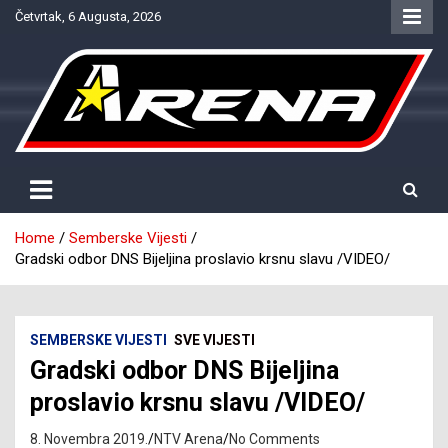
Skip
Četvrtak, 6 Augusta, 2026
to
content
Provjereno. Tačno. Objektivno.
NTV Arena
Home
Semberske Vijesti
Gradski odbor DNS Bijeljina proslavio krsnu slavu /VIDEO/
SEMBERSKE VIJESTI
SVE VIJESTI
Gradski odbor DNS Bijeljina
proslavio krsnu slavu /VIDEO/
8. Novembra 2019.
NTV Arena
No Comments