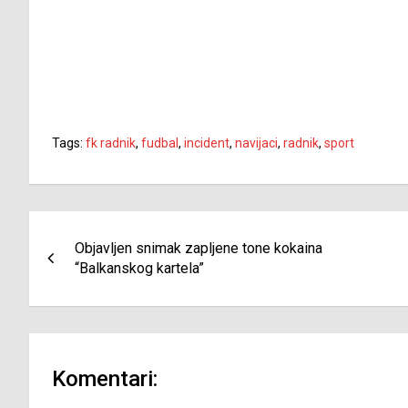
Tags:
fk radnik
,
fudbal
,
incident
,
navijaci
,
radnik
,
sport
Navigacija
Objavljen snimak zapljene tone kokaina
članaka
“Balkanskog kartela”
Komentari: