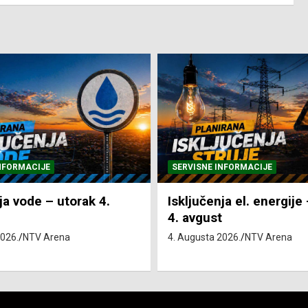
NFORMACIJE
SVE VIJESTI
VRIJEME
ja el. energije – utorak
Pretežno sunčano i vru
4. Augusta 2026.
NTV Arena
2026.
NTV Arena