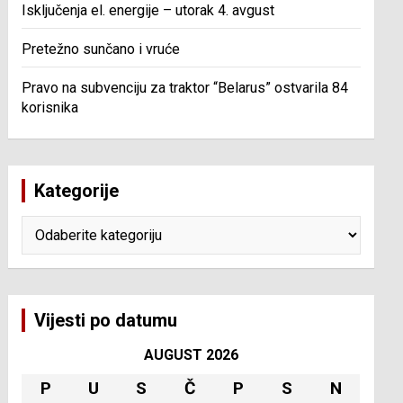
Isključenja el. energije – utorak 4. avgust
Pretežno sunčano i vruće
Pravo na subvenciju za traktor “Belarus” ostvarila 84
korisnika
Kategorije
Kategorije
Vijesti po datumu
AUGUST 2026
P
U
S
Č
P
S
N