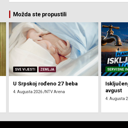
Možda ste propustili
SERVISNE INFORMACIJE
SERVISNE I
Isključenja vode – utorak 4.
Isključen
avgust
4. avgust
4. Augusta 2026.
NTV Arena
4. Augusta 