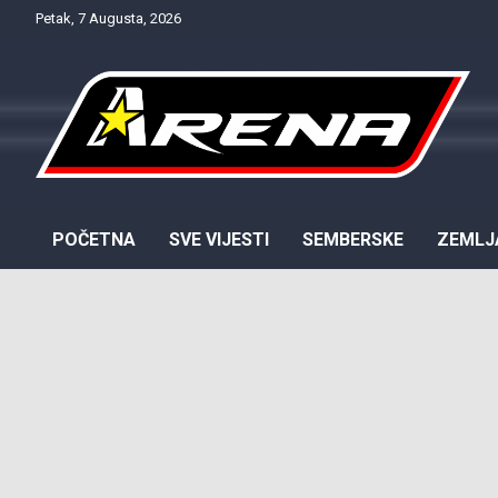
Skip
Petak, 7 Augusta, 2026
to
content
Provjereno. Tačno. Objektivno.
NTV Arena
POČETNA
SVE VIJESTI
SEMBERSKE
ZEMLJ