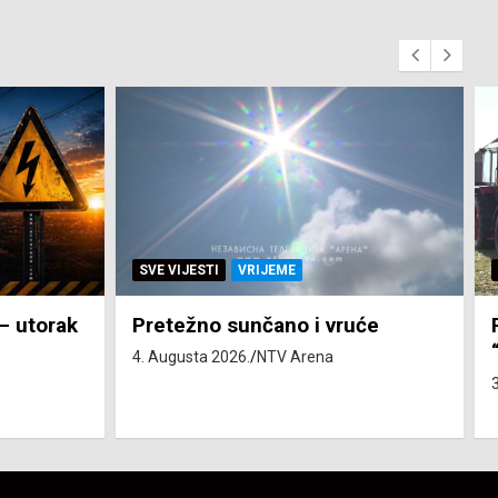
SVE VIJESTI
ZEMLJA
će
Pravo na subvenciju za traktor
“Belarus” ostvarila 84 korisnika
3. Augusta 2026.
NTV Arena