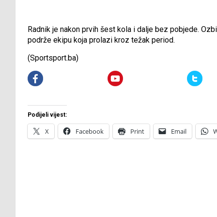
Radnik je nakon prvih šest kola i dalje bez pobjede. Ozbilj
podrže ekipu koja prolazi kroz težak period.
(Sportsport.ba)
Podijeli vijest:
X
Facebook
Print
Email
W