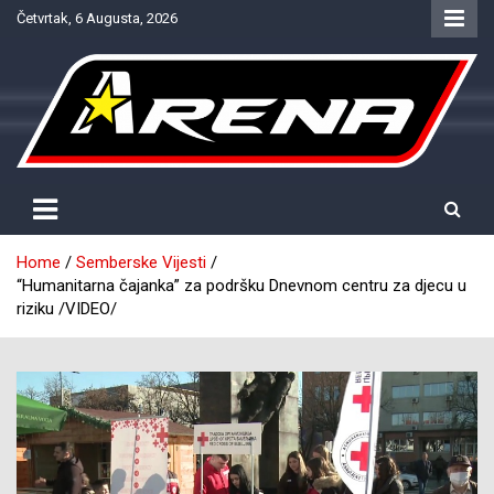
Skip
Četvrtak, 6 Augusta, 2026
to
content
Provjereno. Tačno. Objektivno.
NTV Arena
Home
Semberske Vijesti
“Humanitarna čajanka” za podršku Dnevnom centru za djecu u
riziku /VIDEO/