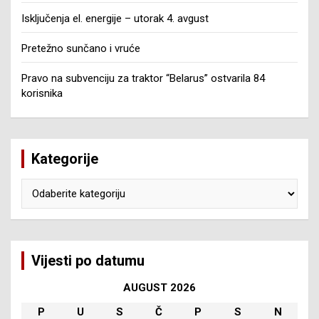
Isključenja el. energije – utorak 4. avgust
Pretežno sunčano i vruće
Pravo na subvenciju za traktor “Belarus” ostvarila 84
korisnika
Kategorije
Kategorije
Vijesti po datumu
AUGUST 2026
P
U
S
Č
P
S
N