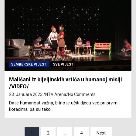
SEMBERSKE VIJESTI
SVE VIJESTI
Mališani iz bijeljinskih vrtića u humanoj misiji
/VIDEO/
23. Januara 2023.
NTV Arena
No Comments
Da je humanost važna, bitno je učiti djecu već pri prvim
koracima, pa su tako…
Posts
1
2
…
4
Next