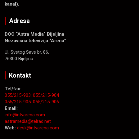
kanal).
Adresa
DOO “Astra Media” Bijeljina
Nezavisna televizija “Arena”
Ul. Svetog Save br. 86.
76300 Bijeljina
Kontakt
Tel/fax:
055/215-903;
055/215-904
055/215-905;
055/215-906
Email:
info@ntvarena.com
astramedia@telrad.net
Web:
desk@ntvarena.com