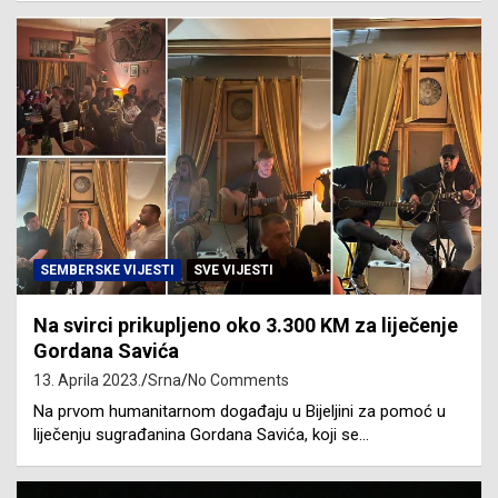
SEMBERSKE VIJESTI
SVE VIJESTI
Na svirci prikupljeno oko 3.300 KM za liječenje
Gordana Savića
13. Aprila 2023.
Srna
No Comments
Na prvom humanitarnom događaju u Bijeljini za pomoć u
liječenju sugrađanina Gordana Savića, koji se…