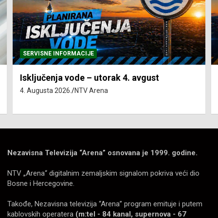
SERVISNE INFORMACIJE
Isključenja vode – utorak 4. avgust
4. Augusta 2026.
NTV Arena
Nezavisna Televizija “Arena” osnovana je 1999. godine.
NTV „Arena“ digitalnim zemaljskim signalom pokriva veći dio
Bosne i Hercegovine.
Takođe, Nezavisna televizija “Arena” program emituje i putem
kablovskih operatera
(m:tel - 84 kanal, supernova - 67