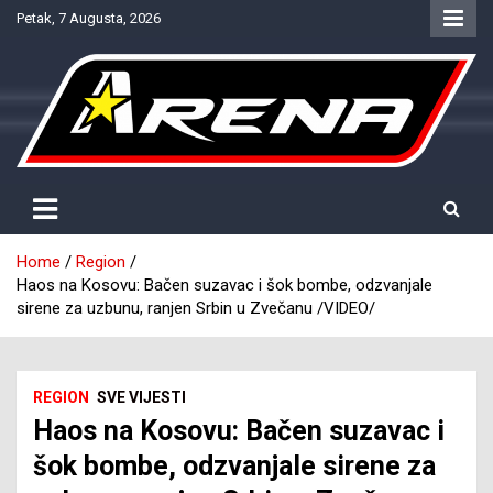
Skip
Petak, 7 Augusta, 2026
to
content
Provjereno. Tačno. Objektivno.
NTV Arena
Home
Region
Haos na Kosovu: Bačen suzavac i šok bombe, odzvanjale
sirene za uzbunu, ranjen Srbin u Zvečanu /VIDEO/
REGION
SVE VIJESTI
Haos na Kosovu: Bačen suzavac i
šok bombe, odzvanjale sirene za