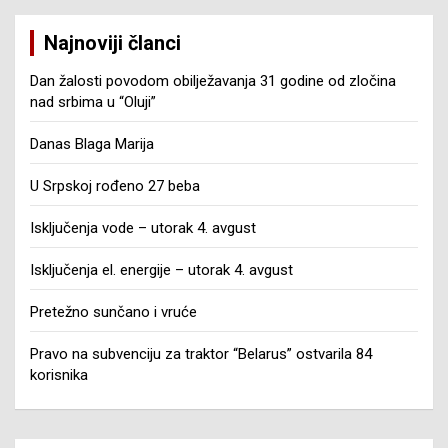
Najnoviji članci
Dan žalosti povodom obilježavanja 31 godine od zločina
nad srbima u “Oluji”
Danas Blaga Marija
U Srpskoj rođeno 27 beba
Isključenja vode – utorak 4. avgust
Isključenja el. energije – utorak 4. avgust
Pretežno sunčano i vruće
Pravo na subvenciju za traktor “Belarus” ostvarila 84
korisnika