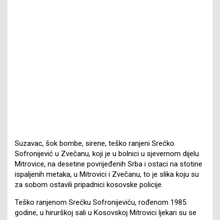
Suzavac, šok bombe, sirene, teško ranjeni Srećko
Sofronijević u Zvečanu, koji je u bolnici u sjevernom dijelu
Mitrovice, na desetine povrijeđenih Srba i ostaci na stotine
ispaljenih metaka, u Mitrovici i Zvečanu, to je slika koju su
za sobom ostavili pripadnici kosovske policije.
Teško ranjenom Srećku Sofronijeviću, rođenom 1985.
godine, u hirurškoj sali u Kosovskoj Mitrovici ljekari su se