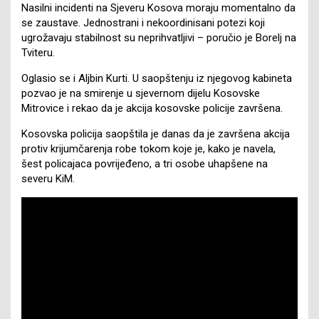
Nasilni incidenti na Sjeveru Kosova moraju momentalno da
se zaustave. Jednostrani i nekoordinisani potezi koji
ugrožavaju stabilnost su neprihvatljivi – poručio je Borelj na
Tviteru.
Oglasio se i Aljbin Kurti. U saopštenju iz njegovog kabineta
pozvao je na smirenje u sjevernom dijelu Kosovske
Mitrovice i rekao da je akcija kosovske policije završena.
Kosovska policija saopštila je danas da je završena akcija
protiv krijumčarenja robe tokom koje je, kako je navela,
šest policajaca povrijeđeno, a tri osobe uhapšene na
severu KiM.