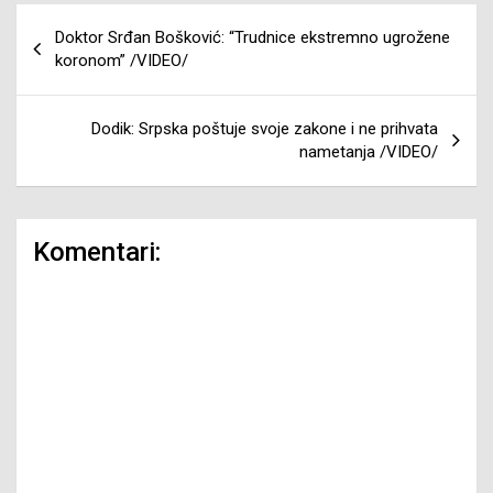
Navigacija
Doktor Srđan Bošković: “Trudnice ekstremno ugrožene
članaka
koronom” /VIDEO/
Dodik: Srpska poštuje svoje zakone i ne prihvata
nametanja /VIDEO/
Komentari: