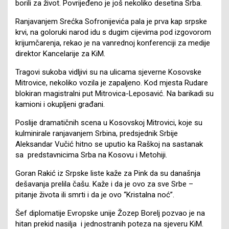
borili za život. Povrijeđeno je još nekoliko desetina Srba.
Ranjavanjem Srećka Sofronijevića pala je prva kap srpske
krvi, na goloruki narod idu s dugim cijevima pod izgovorom
krijumčarenja, rekao je na vanrednoj konferenciji za medije
direktor Kancelarije za KiM.
Tragovi sukoba vidljivi su na ulicama sjeverne Kosovske
Mitrovice, nekoliko vozila je zapaljeno. Kod mjesta Rudare
blokiran magistralni put Mitrovica-Leposavić. Na barikadi su
kamioni i okupljeni građani.
Poslije dramatičnih scena u Kosovskoj Mitrovici, koje su
kulminirale ranjavanjem Srbina, predsjednik Srbije
Aleksandar Vučić hitno se uputio ka Raškoj na sastanak
sa predstavnicima Srba na Kosovu i Metohiji.
Goran Rakić iz Srpske liste kaže za Pink da su današnja
dešavanja prelila čašu. Kaže i da je ovo za sve Srbe –
pitanje života ili smrti i da je ovo “Kristalna noć”.
Šef diplomatije Evropske unije Žozep Borelj pozvao je na
hitan prekid nasilja i jednostranih poteza na sjeveru KiM.