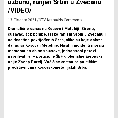
uzbunu, ranjen Srbin u Zvečanu
/VIDEO/
13. Oktobra 2021.
NTV Arena
No Comments
Dramatično danas na Kosovu i Metohiji. Sirene,
suzavac, šok bombe, teško ranjeni Srbin u Zvečanu i
na desetine povrijeđenih Srba, slike su koje dolaze
danas sa Kosova i Metohije. Nasilni incidenti moraju
momentalno da se zaustave, jednostrani potezi
neprihvatljivi – poručio je ŠEF diplomatije Evropske
unije Žozep Borelj. Vučić se sastao sa političkim
predstavnicima kosovskometohijskih Srba.