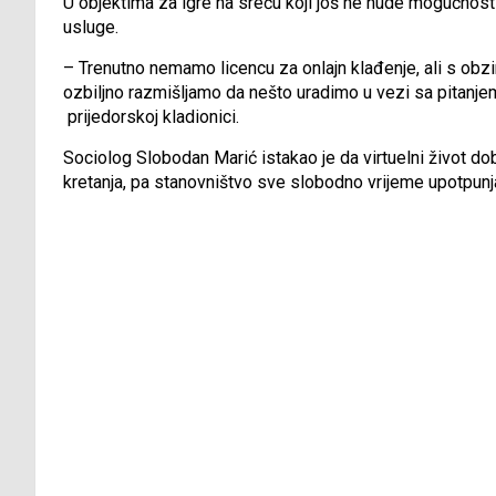
U objektima za igre na sreću koji još ne nude mogućnost 
usluge.
– Trenutno nemamo licencu za onlajn klađenje, ali s obzi
ozbiljno razmišljamo da nešto uradimo u vezi sa pitanje
prijedorskoj kladionici.
Sociolog Slobodan Marić istakao je da virtuelni život do
kretanja, pa stanovništvo sve slobodno vrijeme upotpunj