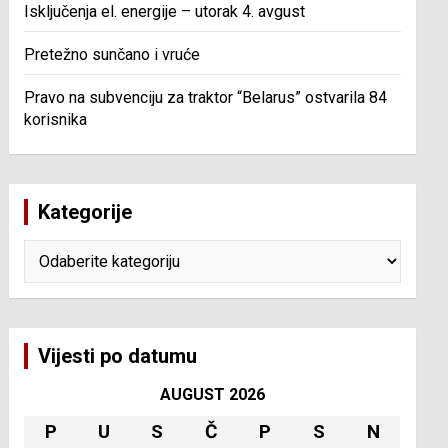
Isključenja el. energije – utorak 4. avgust
Pretežno sunčano i vruće
Pravo na subvenciju za traktor “Belarus” ostvarila 84
korisnika
Kategorije
Kategorije
Vijesti po datumu
AUGUST 2026
P
U
S
Č
P
S
N