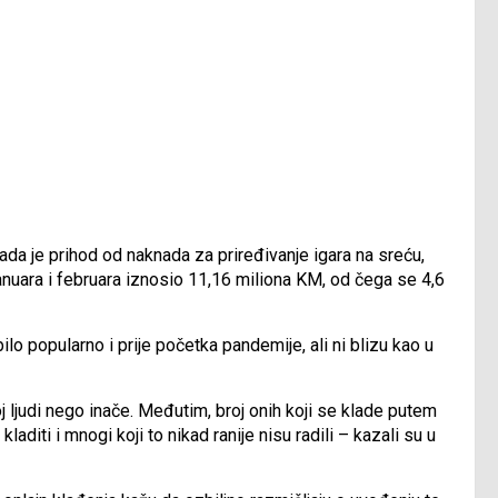
ada je prihod od naknada za priređivanje igara na sreću,
anuara i februara iznosio 11,16 miliona KM, od čega se 4,6
lo popularno i prije početka pandemije, ali ni blizu kao u
j ljudi nego inače. Međutim, broj onih koji se klade putem
diti i mnogi koji to nikad ranije nisu radili – kazali su u