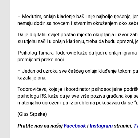
– Međutim, onlajn klađenje baš i nije najbolje rješenje, 
nemaju dodir sa novcem i stvarnim okruženjem oko sebe
Da je digitalni svijet postao mjesto okupljanja i izvor zab
su utjehu našli u onlajn klađenju, treba da budu oprezni, 
Psiholog Tamara Todorović kaže da ljudi u onlajn igrama
promijeniti preko noći.
– Jedan od uzroka sve češćeg onlajn klađenje tokom pa
kazala je ona.
Todorovićeva, koja je i koordinator psihosocijalne podr
psihologa RS, kaže da je sve više poziva građana koji s
materijalno ugroženi, pa iz problema pokušavaju da se “
(Glas Srpske)
Pratite nas na našoj
Facebook
i
Instagram
stranici,
T