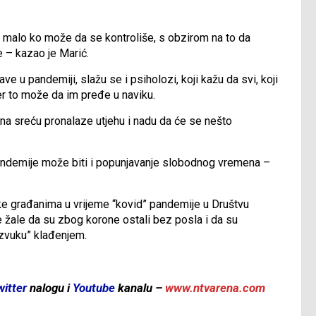
jer malo ko može da se kontroliše, s obzirom na to da
 – kazao je Marić.
ave u pandemiji, slažu se i psiholozi, koji kažu da svi, koji
jer to može da im pređe u naviku.
 na sreću pronalaze utjehu i nadu da će se nešto
ndemije može biti i popunjavanje slobodnog vremena –
ške građanima u vrijeme “kovid” pandemije u Društvu
e žale da su zbog korone ostali bez posla i da su
izvuku” klađenjem.
witter
nalogu i
Youtube
kanalu –
www.ntvarena.com