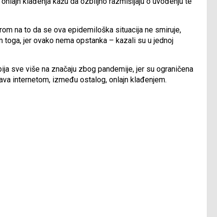
onlajn klađenja kažu da ozbiljno razmišljaju o uvođenju te
rom na to da se ova epidemiloška situacija ne smiruje,
m toga, jer ovako nema opstanka – kazali su u jednoj
bija sve više na značaju zbog pandemije, jer su ograničena
ava internetom, između ostalog, onlajn klađenjem.