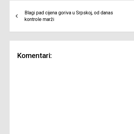
Navigacija
Blagi pad cijena goriva u Srpskoj, od danas
članaka
kontrole marži
Komentari: