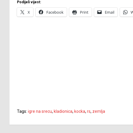
Podijeli vijest:
X
Facebook
Print
Email
W
Tags:
igre na srecu
,
kladionica
,
kocka
,
rs
,
zemlja