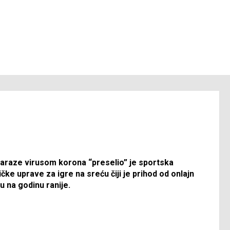
 zaraze virusom korona “preselio” je sportska
čke uprave za igre na sreću čiji je prihod od onlajn
u na godinu ranije.