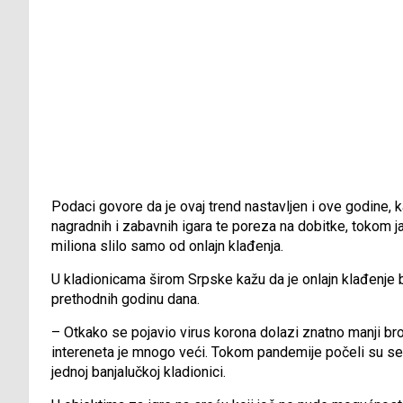
Podaci govore da je ovaj trend nastavljen i ove godine, k
nagradnih i zabavnih igara te poreza na dobitke, tokom j
miliona slilo samo od onlajn klađenja.
U kladionicama širom Srpske kažu da je onlajn klađenje bi
prethodnih godinu dana.
– Otkako se pojavio virus korona dolazi znatno manji bro
intereneta je mnogo veći. Tokom pandemije počeli su se kla
jednoj banjalučkoj kladionici.