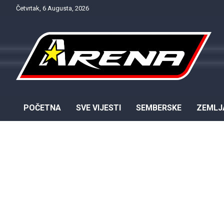
Skip
Četvrtak, 6 Augusta, 2026
to
content
Provjereno. Tačno. Objektivno.
NTV Arena
POČETNA
SVE VIJESTI
SEMBERSKE
ZEMLJ