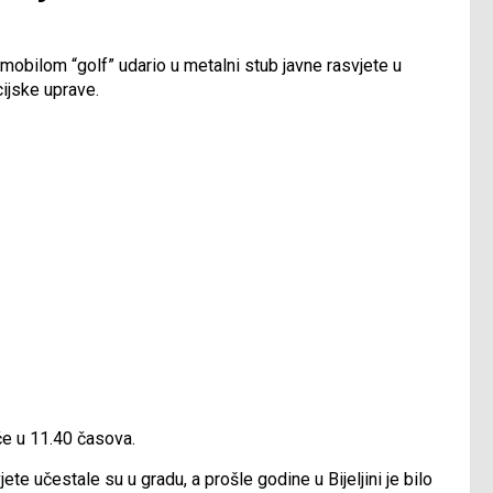
utomobilom “golf” udario u metalni stub javne rasvjete u
icijske uprave.
če u 11.40 časova.
te učestale su u gradu, a prošle godine u Bijeljini je bilo