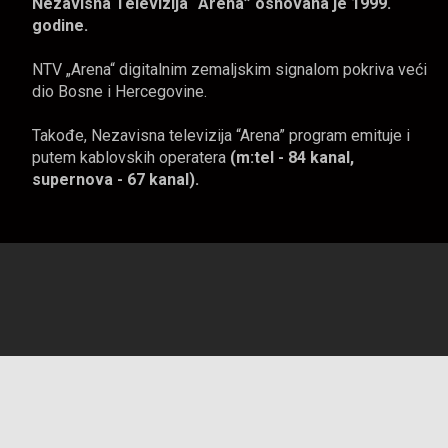
Nezavisna Televizija “Arena” osnovana je 1999.
godine.
NTV „Arena“ digitalnim zemaljskim signalom pokriva veći
dio Bosne i Hercegovine.
Takođe, Nezavisna televizija “Arena” program emituje i
putem kablovskih operatera
(m:tel - 84 kanal,
supernova - 67 kanal).