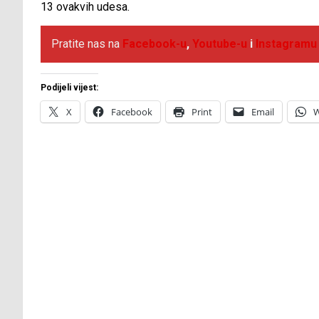
13 ovakvih udesa.
Pratite nas na
Facebook
-u
,
Youtube-u
i
Instagramu
Podijeli vijest:
X
Facebook
Print
Email
W