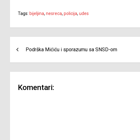
Tags:
bijeljina
,
nesreca
,
policija
,
udes
Navigacija
Podrška Mićiću i sporazumu sa SNSD-om
članaka
Komentari: