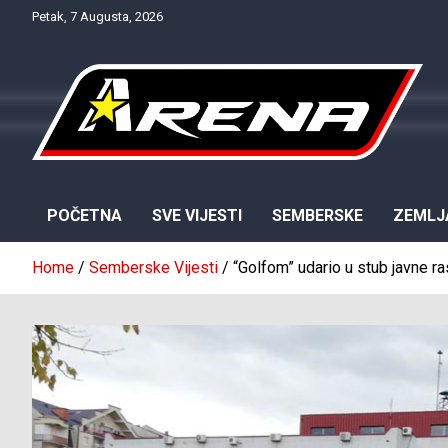
Skip
Petak, 7 Augusta, 2026
to
content
Provjereno. Tačno. Objektivno.
NTV Arena
POČETNA
SVE VIJESTI
SEMBERSKE
ZEMLJ
Home
Semberske Vijesti
“Golfom” udario u stub javne ra