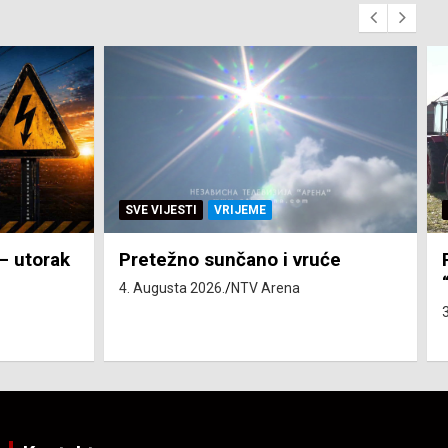
SVE VIJESTI
ZEMLJA
će
Pravo na subvenciju za traktor
“Belarus” ostvarila 84 korisnika
3. Augusta 2026.
NTV Arena