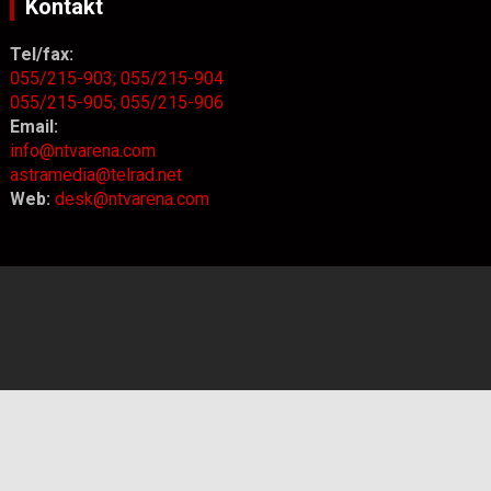
Kontakt
Tel/fax:
055/215-903;
055/215-904
055/215-905;
055/215-906
Email:
info@ntvarena.com
astramedia@telrad.net
Web:
desk@ntvarena.com