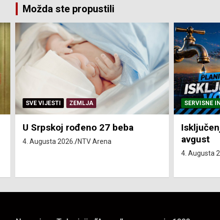
Možda ste propustili
SERVISNE INFORMACIJE
SERVISNE I
Isključenja vode – utorak 4.
Isključen
avgust
4. avgust
4. Augusta 2026.
NTV Arena
4. Augusta 