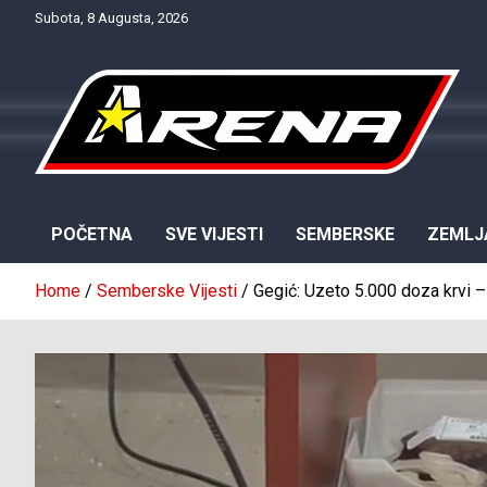
Skip
Subota, 8 Augusta, 2026
to
content
Provjereno. Tačno. Objektivno.
NTV Arena
POČETNA
SVE VIJESTI
SEMBERSKE
ZEMLJ
Home
Semberske Vijesti
Gegić: Uzeto 5.000 doza krvi – 