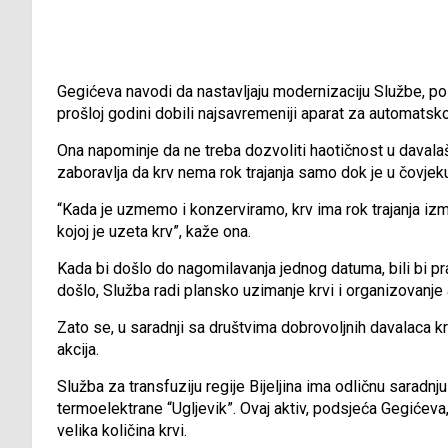
Gegićeva navodi da nastavljaju modernizaciju Službe, pos
prošloj godini dobili najsavremeniji aparat za automatsk
Ona napominje da ne treba dozvoliti haotičnost u davalaš
zaboravlja da krv nema rok trajanja samo dok je u čovjek
“Kada je uzmemo i konzerviramo, krv ima rok trajanja iz
kojoj je uzeta krv”, kaže ona.
Kada bi došlo do nagomilavanja jednog datuma, bili bi praz
došlo, Služba radi plansko uzimanje krvi i organizovanje 
Zato se, u saradnji sa društvima dobrovoljnih davalaca krv
akcija.
Služba za transfuziju regije Bijeljina ima odličnu saradn
termoelektrane “Ugljevik”. Ovaj aktiv, podsjeća Gegićeva
velika količina krvi.