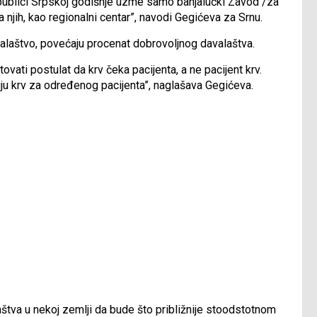
epublici Srpskoj godišnje uzme samo banjalučki Zavod /za
 njih, kao regionalni centar”, navodi Gegićeva za Srnu.
alaštvo, povećaju procenat dobrovoljnog davalaštva.
ovati postulat da krv čeka pacijenta, a ne pacijent krv.
ruju krv za određenog pacijenta”, naglašava Gegićeva.
štva u nekoj zemlji da bude što približnije stoodstotnom