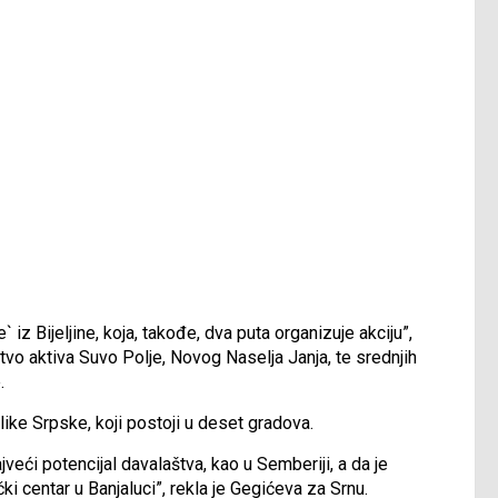
z Bijeljine, koja, takođe, dva puta organizuje akciju”,
vo aktiva Suvo Polje, Novog Naselja Janja, te srednjih
.
ike Srpske, koji postoji u deset gradova.
ći potencijal davalaštva, kao u Semberiji, a da je
ki centar u Banjaluci”, rekla je Gegićeva za Srnu.