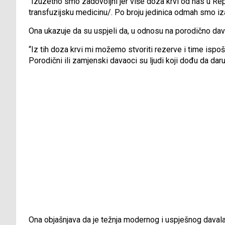
“Izuzetno smo zadovoljni jer više doza krvi od nas u R
transfuzijsku medicinu/. Po broju jedinica odmah smo iza
Ona ukazuje da su uspjeli da, u odnosu na porodično dav
“Iz tih doza krvi mi možemo stvoriti rezerve i time ispošt
Porodični ili zamjenski davaoci su ljudi koji dođu da da
Ona objašnjava da je težnja modernog i uspješnog davala