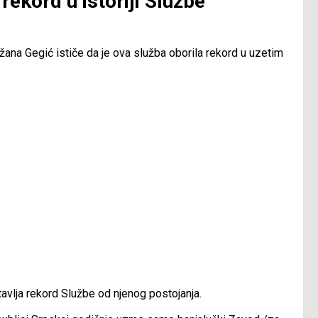
rekord u istoriji Službe
ežana Gegić ističe da je ova služba oborila rekord u uzetim
vlja rekord Službe od njenog postojanja.