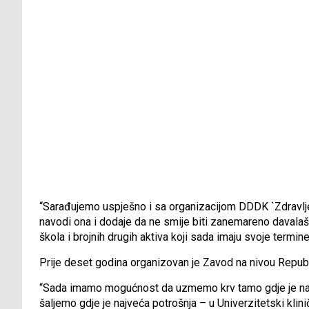
“Sarađujemo uspješno i sa organizacijom DDDK `Zdravlje` i
navodi ona i dodaje da ne smije biti zanemareno davalašt
škola i brojnih drugih aktiva koji sada imaju svoje termine
Prije deset godina organizovan je Zavod na nivou Republ
“Sada imamo mogućnost da uzmemo krv tamo gdje je najve
šaljemo gdje je najveća potrošnja – u Univerzitetski klinič