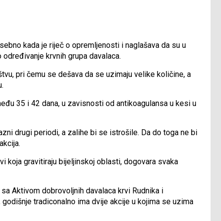
ebno kada je riječ o opremljenosti i naglašava da su u
o određivanje krvnih grupa davalaca.
tvu, pri čemu se dešava da se uzimaju velike količine, a
u.
među 35 i 42 dana, u zavisnosti od antikoagulansa u kesi u
ni drugi periodi, a zalihe bi se istrošile. Da do toga ne bi
akcija.
i koja gravitiraju bijeljinskoj oblasti, dogovara svaka
ju sa Aktivom dobrovoljnih davalaca krvi Rudnika i
, godišnje tradiconalno ima dvije akcije u kojima se uzima